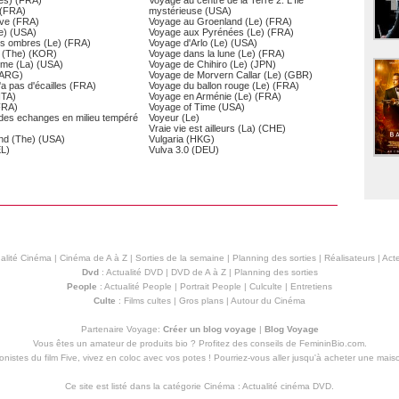
Les) (FRA)
Voyage au centre de la Terre 2: L'île
) (FRA)
mystérieuse (USA)
tive (FRA)
Voyage au Groenland (Le) (FRA)
Le) (USA)
Voyage aux Pyrénées (Le) (FRA)
es ombres (Le) (FRA)
Voyage d'Arlo (Le) (USA)
s (The) (KOR)
Voyage dans la lune (Le) (FRA)
tôme (La) (USA)
Voyage de Chihiro (Le) (JPN)
 (ARG)
Voyage de Morvern Callar (Le) (GBR)
'a pas d'écailles (FRA)
Voyage du ballon rouge (Le) (FRA)
ITA)
Voyage en Arménie (Le) (FRA)
FRA)
Voyage of Time (USA)
 des echanges en milieu tempéré
Voyeur (Le)
Vraie vie est ailleurs (La) (CHE)
ind (The) (USA)
Vulgaria (HKG)
EL)
Vulva 3.0 (DEU)
alité Cinéma
|
Cinéma de A à Z
|
Sorties de la semaine
|
Planning des sorties
|
Réalisateurs
|
Acte
Dvd
:
Actualité DVD
|
DVD de A à Z
|
Planning des sorties
People
:
Actualité People
|
Portrait People
|
Culculte
|
Entretiens
Culte
:
Films cultes
|
Gros plans
|
Autour du Cinéma
Partenaire Voyage:
Créer un blog voyage
|
Blog Voyage
Vous êtes un amateur de produits
bio
? Profitez des conseils de FemininBio.com.
istes du film Five, vivez en coloc avec vos potes ! Pourriez-vous aller jusqu'à
acheter une mais
Ce site est listé dans la catégorie
Cinéma
:
Actualité cinéma DVD
.