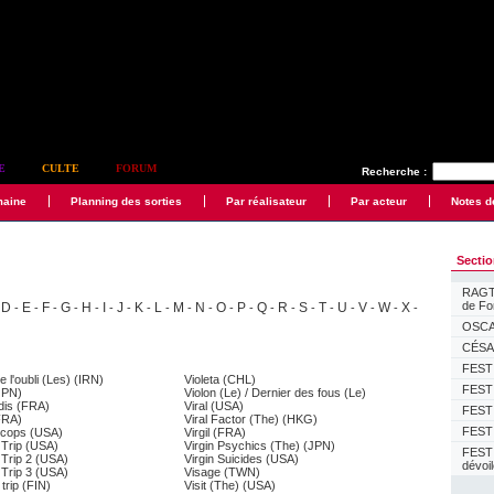
E
CULTE
FORUM
Recherche :
maine
Planning des sorties
Par réalisateur
Par acteur
Notes d
Secti
RAGTI
de F
D
E
F
G
H
I
J
K
L
M
N
O
P
Q
R
S
T
U
V
W
X
-
-
-
-
-
-
-
-
-
-
-
-
-
-
-
-
-
-
-
-
-
-
OSCAR
CÉSAR
FESTI
e l'oubli (Les) (IRN)
Violeta (CHL)
FESTI
JPN)
Violon (Le) / Dernier des fous (Le)
dis (FRA)
Viral (USA)
FESTI
FRA)
Viral Factor (The) (HKG)
FESTI
 cops (USA)
Virgil (FRA)
 Trip (USA)
Virgin Psychics (The) (JPN)
FEST
 Trip 2 (USA)
Virgin Suicides (USA)
dévoi
 Trip 3 (USA)
Visage (TWN)
trip (FIN)
Visit (The) (USA)