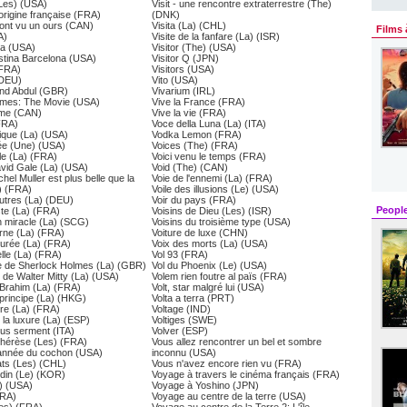
Les) (USA)
Visit - une rencontre extraterrestre (The)
origine française (FRA)
(DNK)
 ont vu un ours (CAN)
Visita (La) (CHL)
Films 
A)
Visite de la fanfare (La) (ISR)
sa (USA)
Visitor (The) (USA)
stina Barcelona (USA)
Visitor Q (JPN)
(FRA)
Visitors (USA)
(DEU)
Vito (USA)
And Abdul (GBR)
Vivarium (IRL)
mes: The Movie (USA)
Vive la France (FRA)
me (CAN)
Vive la vie (FRA)
FRA)
Voce della Luna (La) (ITA)
ique (La) (USA)
Vodka Lemon (FRA)
ée (Une) (USA)
Voices (The) (FRA)
le (La) (FRA)
Voici venu le temps (FRA)
vid Gale (La) (USA)
Void (The) (CAN)
chel Muller est plus belle que la
Voie de l'ennemi (La) (FRA)
) (FRA)
Voile des illusions (Le) (USA)
utres (La) (DEU)
Voir du pays (FRA)
Peopl
iste (La) (FRA)
Voisins de Dieu (Les) (ISR)
n miracle (La) (SCG)
Voisins du troisième type (USA)
rne (La) (FRA)
Voiture de luxe (CHN)
urée (La) (FRA)
Voix des morts (La) (USA)
lle (La) (FRA)
Vol 93 (FRA)
ée de Sherlock Holmes (La) (GBR)
Vol du Phoenix (Le) (USA)
 de Walter Mitty (La) (USA)
Volem rien foutre al païs (FRA)
 Brahim (La) (FRA)
Volt, star malgré lui (USA)
principe (La) (HKG)
Volta a terra (PRT)
ire (La) (FRA)
Voltage (IND)
 la luxure (La) (ESP)
Voltiges (SWE)
ous serment (ITA)
Volver (ESP)
Thérèse (Les) (FRA)
Vous allez rencontrer un bel et sombre
année du cochon (USA)
inconnu (USA)
ats (Les) (CHL)
Vous n'avez encore rien vu (FRA)
rdin (Le) (KOR)
Voyage à travers le cinéma français (FRA)
e) (USA)
Voyage à Yoshino (JPN)
FRA)
Voyage au centre de la terre (USA)