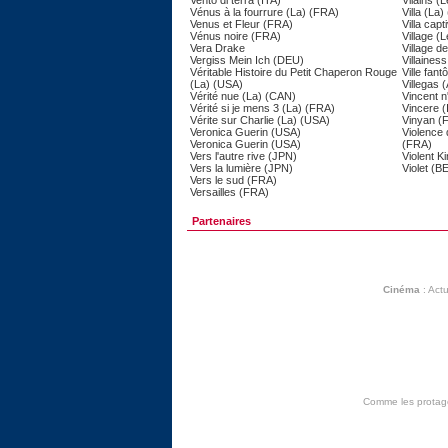
Vento di terra (ITA)
Vilains (
Vénus à la fourrure (La) (FRA)
Villa (La
Venus et Fleur (FRA)
Villa cap
Vénus noire (FRA)
Village (
Vera Drake
Village d
Vergiss Mein Ich (DEU)
Villaines
Véritable Histoire du Petit Chaperon Rouge
Ville fan
(La) (USA)
Villegas
Vérité nue (La) (CAN)
Vincent n
Vérité si je mens 3 (La) (FRA)
Vincere (
Vérite sur Charlie (La) (USA)
Vinyan (
Veronica Guerin (USA)
Violence
Veronica Guerin (USA)
(FRA)
Vers l'autre rive (JPN)
Violent K
Vers la lumière (JPN)
Violet (B
Vers le sud (FRA)
Versailles (FRA)
Partenaires
Cinéma
:
Actu
Comme les protagon