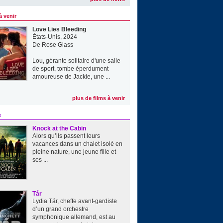
à venir
Love Lies Bleeding
États-Unis, 2024
De
Rose Glass
Lou, gérante solitaire d'une salle
de sport, tombe éperdument
amoureuse de Jackie, une ...
plus de films à venir
e
Knock at the Cabin
Alors qu’ils passent leurs
vacances dans un chalet isolé en
pleine nature, une jeune fille et
ses ...
Tár
Lydia Tár, cheffe avant-gardiste
d’un grand orchestre
symphonique allemand, est au