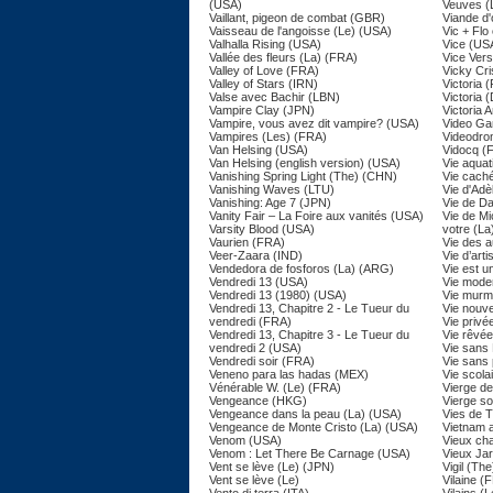
(USA)
Veuves (
Vaillant, pigeon de combat (GBR)
Viande d'
Vaisseau de l'angoisse (Le) (USA)
Vic + Flo
Valhalla Rising (USA)
Vice (US
Vallée des fleurs (La) (FRA)
Vice Ver
Valley of Love (FRA)
Vicky Cri
Valley of Stars (IRN)
Victoria 
Valse avec Bachir (LBN)
Victoria 
Vampire Clay (JPN)
Victoria 
Vampire, vous avez dit vampire? (USA)
Video Ga
Vampires (Les) (FRA)
Videodro
Van Helsing (USA)
Vidocq (
Van Helsing (english version) (USA)
Vie aquat
Vanishing Spring Light (The) (CHN)
Vie cach
Vanishing Waves (LTU)
Vie d'Adè
Vanishing: Age 7 (JPN)
Vie de Da
Vanity Fair – La Foire aux vanités (USA)
Vie de Mi
Varsity Blood (USA)
votre (La
Vaurien (FRA)
Vie des a
Veer-Zaara (IND)
Vie d’art
Vendedora de fosforos (La) (ARG)
Vie est u
Vendredi 13 (USA)
Vie mode
Vendredi 13 (1980) (USA)
Vie murm
Vendredi 13, Chapitre 2 - Le Tueur du
Vie nouve
vendredi (FRA)
Vie priv
Vendredi 13, Chapitre 3 - Le Tueur du
Vie rêvée
vendredi 2 (USA)
Vie sans
Vendredi soir (FRA)
Vie sans 
Veneno para las hadas (MEX)
Vie scola
Vénérable W. (Le) (FRA)
Vierge de
Vengeance (HKG)
Vierge s
Vengeance dans la peau (La) (USA)
Vies de 
Vengeance de Monte Cristo (La) (USA)
Vietnam 
Venom (USA)
Vieux ch
Venom : Let There Be Carnage (USA)
Vieux Ja
Vent se lève (Le) (JPN)
Vigil (Th
Vent se lève (Le)
Vilaine (