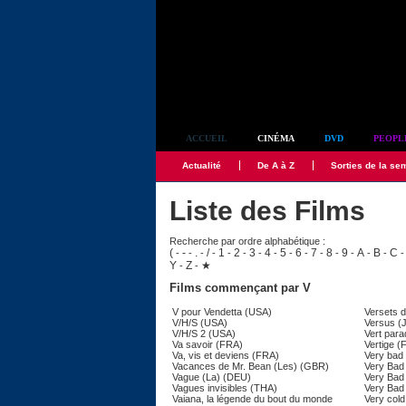
Simplement culte
ACCUEIL
CINÉMA
DVD
PEOPL
Actualité
De A à Z
Sorties de la se
Liste des Films
Recherche par ordre alphabétique :
(
-
.
/
1
2
3
4
5
6
7
8
9
A
B
C
-
-
-
-
-
-
-
-
-
-
-
-
-
-
-
Y
Z
★
-
-
Films commençant par V
V pour Vendetta (USA)
Versets d
V/H/S (USA)
Versus (
V/H/S 2 (USA)
Vert para
Va savoir (FRA)
Vertige (
Va, vis et deviens (FRA)
Very bad
Vacances de Mr. Bean (Les) (GBR)
Very Bad
Vague (La) (DEU)
Very Bad
Vagues invisibles (THA)
Very Bad
Vaiana, la légende du bout du monde
Very cold 