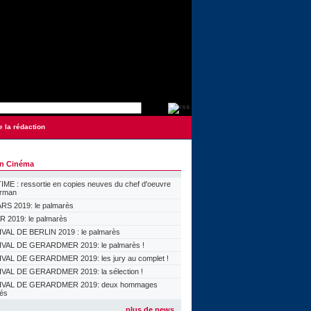
e la rédaction
on Cinéma
ME : ressortie en copies neuves du chef d'oeuvre
orman
S 2019: le palmarès
 2019: le palmarès
VAL DE BERLIN 2019 : le palmarès
VAL DE GERARDMER 2019: le palmarès !
VAL DE GERARDMER 2019: les jury au complet !
VAL DE GERARDMER 2019: la sélection !
IVAL DE GERARDMER 2019: deux hommages
lés
plus de news