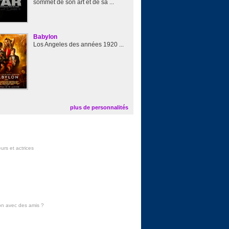
sommet de son art et de sa ...
Babylon
Los Angeles des années 1920 ...
plus de personnalités
urs et actrices
on avec des amis
?