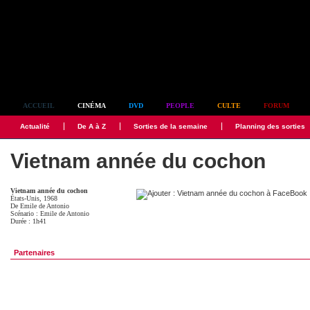
Simplement culte
ACCUEIL
CINÉMA
DVD
PEOPLE
CULTE
FORUM
Actualité
De A à Z
Sorties de la semaine
Planning des sorties
Vietnam année du cochon
Vietnam année du cochon
États-Unis, 1968
De
Emile de Antonio
Scénario :
Emile de Antonio
Durée : 1h41
Partenaires