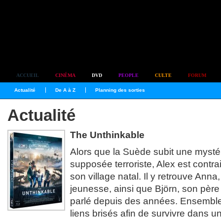
Simplement culte
ACCUEIL
CINÉMA
DVD
PEOPLE
CULTE
FORUM
Actualité
De A à Z
Planning des sorties
Actualité
The Unthinkable
Alors que la Suède subit une mysté
supposée terroriste, Alex est contra
son village natal. Il y retrouve Ann
jeunesse, ainsi que Björn, son père 
parlé depuis des années. Ensemble,
liens brisés afin de survivre dans 