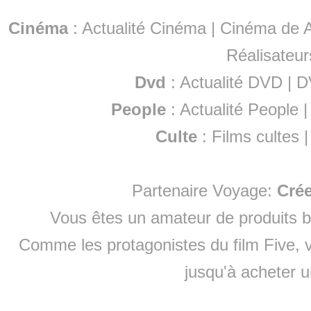
Cinéma
:
Actualité Cinéma
|
Cinéma de A
Réalisateur
Dvd
:
Actualité DVD
|
D
People
:
Actualité People
Culte
:
Films cultes
Partenaire Voyage:
Cré
Vous êtes un amateur de produits
b
Comme les protagonistes du film Five, v
jusqu'à
acheter 