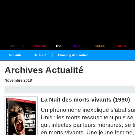
Simplement culte
ACCUEIL
CINÉMA
DVD
PEOPLE
CULTE
FORUM
Actualité
De A à Z
Planning des sorties
Archives Actualité
Novembre 2018
La Nuit des morts-vivants (1990)
Un phénomène inexpliqué s’abat sur
Unis : les morts ressuscitent puis se 
qui, infectés par leurs morsures, s
en morts-vivants. Une jeune femme,