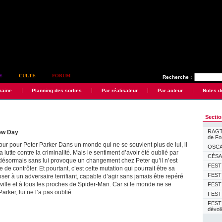
E
CULTE
FORUM
Recherche :
maine
Planning des sorties
Par réalisateur
Par acteur
Notes d
Secti
RAGTI
ew Day
de F
our pour Peter Parker Dans un monde qui ne se souvient plus de lui, il
OSCAR
 lutte contre la criminalité. Mais le sentiment d’avoir été oublié par
CÉSAR
désormais sans lui provoque un changement chez Peter qu’il n’est
FESTI
de contrôler. Et pourtant, c’est cette mutation qui pourrait être sa
FESTI
er à un adversaire terrifiant, capable d’agir sans jamais être repéré
a ville et à tous les proches de Spider-Man. Car si le monde ne se
FESTI
Parker, lui ne l’a pas oublié…
FESTI
FEST
dévoi