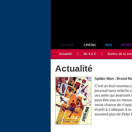
Simplement culte
ACCUEIL
CINÉMA
DVD
PEOPL
Actualité
De A à Z
Sorties de la se
Actualité
Spider-Man : Brand N
C’est un tout nouveau j
poursuit sans relâche sa
ses amis qui avancent 
peut-être pas en mesure 
seule chance de s’oppos
et prêt à s’attaquer à l
souvient plus de Peter 