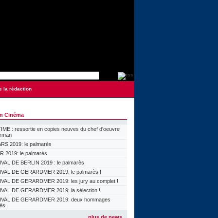
e la rédaction
on Cinéma
ME : ressortie en copies neuves du chef d'oeuvre
orman
S 2019: le palmarès
 2019: le palmarès
VAL DE BERLIN 2019 : le palmarès
VAL DE GERARDMER 2019: le palmarès !
VAL DE GERARDMER 2019: les jury au complet !
VAL DE GERARDMER 2019: la sélection !
IVAL DE GERARDMER 2019: deux hommages
lés
plus de news