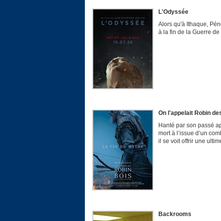
L'Odyssée
Alors qu'à Ithaque, Péné
à la fin de la Guerre de 
On l'appelait Robin de
Hanté par son passé apr
mort à l’issue d’un com
il se voit offrir une u
Backrooms