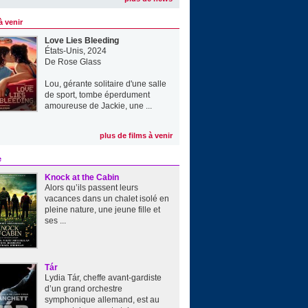
à venir
Love Lies Bleeding
États-Unis, 2024
De
Rose Glass
Lou, gérante solitaire d'une salle
de sport, tombe éperdument
amoureuse de Jackie, une ...
plus de films à venir
e
Knock at the Cabin
Alors qu’ils passent leurs
vacances dans un chalet isolé en
pleine nature, une jeune fille et
ses ...
Tár
Lydia Tár, cheffe avant-gardiste
d’un grand orchestre
symphonique allemand, est au