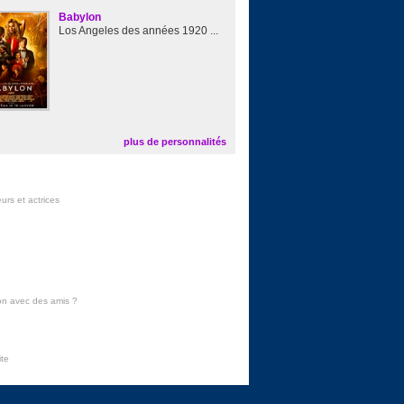
Babylon
Los Angeles des années 1920 ...
plus de personnalités
urs et actrices
on avec des amis
?
ite