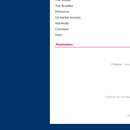
The Insider
The Brutalist
Présence
Un parfait inconnu
Nosferatu
Conclave
Here
Partenaires
Cinéma
:
Actu
Comme les protagon
Q