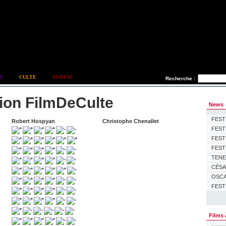
E
CULTE
FORUM
Recherche :
tion FilmDeCulte
News
FEST
Robert Hospyan
Christophe Chenallet
FEST
FEST
FESTI
TENET:
CÉSAR
OSCAR
FESTI
Films 