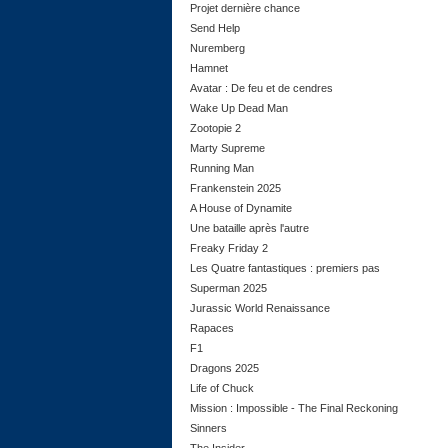
Projet dernière chance
Send Help
Nuremberg
Hamnet
Avatar : De feu et de cendres
Wake Up Dead Man
Zootopie 2
Marty Supreme
Running Man
Frankenstein 2025
A House of Dynamite
Une bataille après l'autre
Freaky Friday 2
Les Quatre fantastiques : premiers pas
Superman 2025
Jurassic World Renaissance
Rapaces
F1
Dragons 2025
Life of Chuck
Mission : Impossible - The Final Reckoning
Sinners