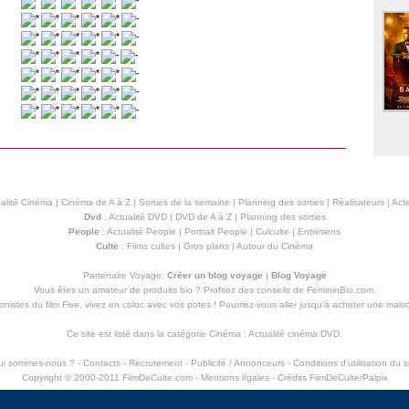
alité Cinéma
|
Cinéma de A à Z
|
Sorties de la semaine
|
Planning des sorties
|
Réalisateurs
|
Acte
Dvd
:
Actualité DVD
|
DVD de A à Z
|
Planning des sorties
People
:
Actualité People
|
Portrait People
|
Culculte
|
Entretiens
Culte
:
Films cultes
|
Gros plans
|
Autour du Cinéma
Partenaire Voyage:
Créer un blog voyage
|
Blog Voyage
Vous êtes un amateur de produits
bio
? Profitez des conseils de FemininBio.com.
istes du film Five, vivez en coloc avec vos potes ! Pourriez-vous aller jusqu'à
acheter une mais
Ce site est listé dans la catégorie
Cinéma
:
Actualité cinéma DVD
.
ui sommes-nous ?
-
Contacts
-
Recrutement
-
Publicité / Annonceurs
-
Conditions d'utilisation du s
Copyright © 2000-2011 FilmDeCulte.com -
Mentions lŕgales
- Crédits FilmDeCulte/
Palpix