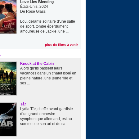
Love Lies Bleeding
États-Unis, 2024
De
Rose Glass
Lou, gérante solitaire d'une salle
de sport, tombe éperdument
amoureuse de Jackie, une ...
plus de films à venir
e
Knock at the Cabin
Alors qu’ils passent leurs
vacances dans un chalet isolé en
pleine nature, une jeune fille et
ses ...
Tár
Lydia Tár, cheffe avant-gardiste
d’un grand orchestre
symphonique allemand, est au
sommet de son art et de sa ...