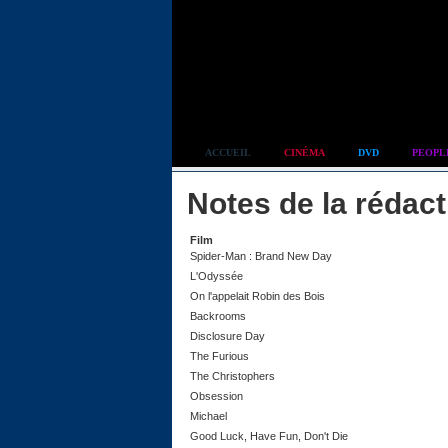
Simplement culte
ACCUEIL
CINÉMA
DVD
PEOPL
Notes de la rédac
Film
Spider-Man : Brand New Day
L'Odyssée
On l'appelait Robin des Bois
Backrooms
Disclosure Day
The Furious
The Christophers
Obsession
Michael
Good Luck, Have Fun, Don't Die