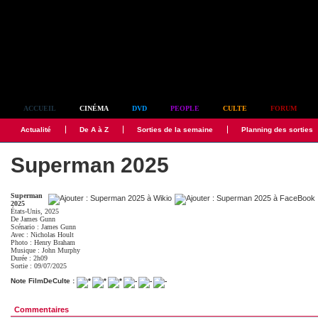
Simplement culte
ACCUEIL
CINÉMA
DVD
PEOPLE
CULTE
FORUM
Actualité
De A à Z
Sorties de la semaine
Planning des sorties
Superman 2025
Superman
2025
États-Unis, 2025
De
James Gunn
Scénario :
James Gunn
Avec :
Nicholas Hoult
Photo :
Henry Braham
Musique :
John Murphy
Durée : 2h09
Sortie : 09/07/2025
Note FilmDeCulte :
Commentaires