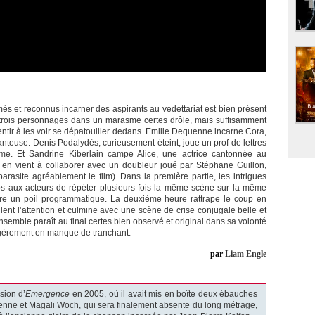
més et reconnus incarner des aspirants au vedettariat est bien présent
s trois personnages dans un marasme certes drôle, mais suffisamment
ntir à les voir se dépatouiller dedans. Emilie Dequenne incarne Cora,
nteuse. Denis Podalydès, curieusement éteint, joue un prof de lettres
me. Et Sandrine Kiberlain campe Alice, une actrice cantonnée au
 en vient à collaborer avec un doubleur joué par Stéphane Guillon,
rasite agréablement le film). Dans la première partie, les intrigues
ps aux acteurs de répéter plusieurs fois la même scène sur la même
ure un poil programmatique. La deuxième heure rattrape le coup en
lent l’attention et culmine avec une scène de crise conjugale belle et
ensemble paraît au final certes bien observé et original dans sa volonté
 légèrement en manque de tranchant.
par
Liam Engle
sion d’
Emergence
en 2005, où il avait mis en boîte deux ébauches
enne et Magali Woch, qui sera finalement absente du long métrage,