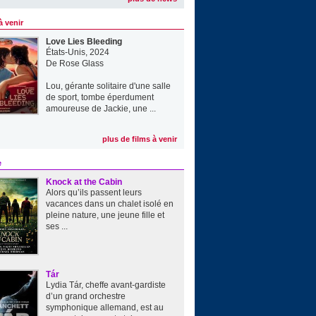
à venir
Love Lies Bleeding
États-Unis, 2024
De
Rose Glass
Lou, gérante solitaire d'une salle
de sport, tombe éperdument
amoureuse de Jackie, une ...
plus de films à venir
e
Knock at the Cabin
Alors qu’ils passent leurs
vacances dans un chalet isolé en
pleine nature, une jeune fille et
ses ...
Tár
Lydia Tár, cheffe avant-gardiste
d’un grand orchestre
symphonique allemand, est au