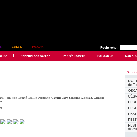
E
CULTE
FORUM
Recherche :
maine
Planning des sorties
Par réalisateur
Par acteur
Notes d
Secti
RAGTI
de F
OSCAR
CÉSAR
gui
,
Jean-Noël Brouté
,
Emilie Dequenne
,
Camille Japy
,
Sandrine Kiberlain
,
Grégoire
ès
FESTI
an
FESTI
FESTI
FESTI
FEST
dévoi