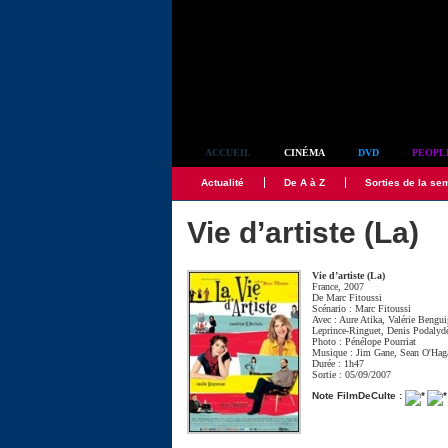
Simplement culte
ACCUEIL
CINÉMA
DVD
PEOPL
Actualité
De A à Z
Sorties de la se
Vie d’artiste (La)
Vie d’artiste (La)
France, 2007
De
Marc Fitoussi
Scénario :
Marc Fitoussi
Avec :
Aure Atika
,
Valérie Bengui
Leprince-Ringuet
,
Denis Podalyd
Photo :
Pénélope Pourriat
Musique :
Jim Gane
,
Sean O'Hag
Durée : 1h47
Sortie : 05/09/2007
Note FilmDeCulte :