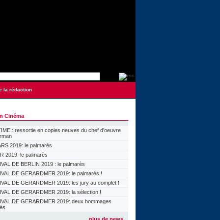
e la rédaction
on Cinéma
ME : ressortie en copies neuves du chef d'oeuvre
orman
S 2019: le palmarès
 2019: le palmarès
VAL DE BERLIN 2019 : le palmarès
VAL DE GERARDMER 2019: le palmarès !
VAL DE GERARDMER 2019: les jury au complet !
VAL DE GERARDMER 2019: la sélection !
IVAL DE GERARDMER 2019: deux hommages
lés
plus de news