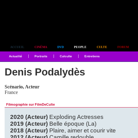
Simplement culte
ACCUEIL
CINÉMA
DVD
PEOPLE
CULTE
FORUM
Actualité
Portraits
Culculte
Entretiens
Denis Podalydès
Scénario, Acteur
France
Filmographie sur FilmDeCulte
2020 (Acteur)
Exploding Actresses
2019 (Acteur)
Belle époque (La)
2018 (Acteur)
Plaire, aimer et courir vite
2012 (Acteur)
Camille redouble