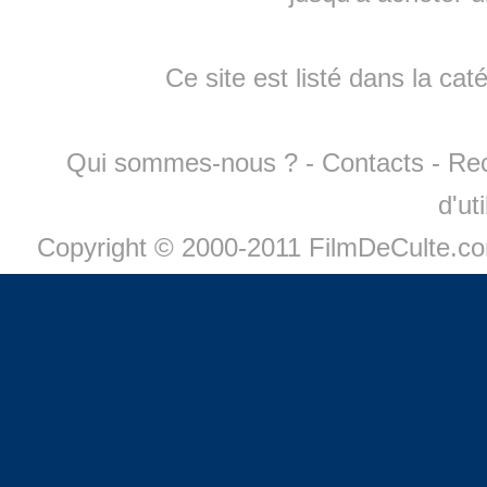
Ce site est listé dans la cat
Qui sommes-nous ?
-
Contacts
-
Re
d'ut
Copyright © 2000-2011 FilmDeCulte.c