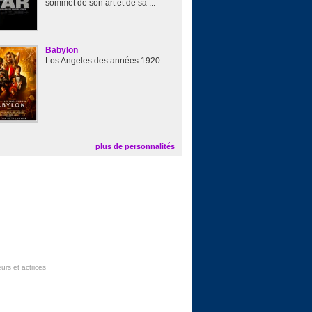
sommet de son art et de sa ...
Babylon
Los Angeles des années 1920 ...
plus de personnalités
urs et actrices