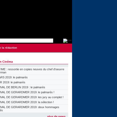
e la rédaction
on Cinéma
ME : ressortie en copies neuves du chef d'oeuvre
orman
S 2019: le palmarès
 2019: le palmarès
VAL DE BERLIN 2019 : le palmarès
VAL DE GERARDMER 2019: le palmarès !
VAL DE GERARDMER 2019: les jury au complet !
VAL DE GERARDMER 2019: la sélection !
IVAL DE GERARDMER 2019: deux hommages
lés
plus de news