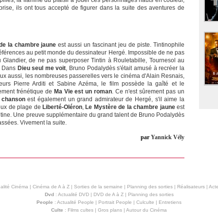
pilles, la flamme du plaisir à jouer ces personnages hauts en couleur,
rprise, ils ont tous accepté de figurer dans la suite des aventures de
de la chambre jaune
est aussi un fascinant jeu de piste. Tintinophile
références au petit monde du dessinateur Hergé. Impossible de ne pas
 Glandier, de ne pas superposer Tintin à Rouletabille, Tournesol au
n. Dans
Dieu seul me voit
, Bruno Podalydès s'était amusé à recréer la
ux aussi, les nombreuses passerelles vers le cinéma d'Alain Resnais,
teurs Pierre Arditi et Sabine Azéma, le film possède la gaîté et le
ement frénétique de
Ma Vie est un roman
. Ce n'est sûrement pas un
a chanson
est également un grand admirateur de Hergé, s'il aime la
jeux de plage de
Liberté-Oléron
,
Le Mystère de la chambre jaune
est
ntine. Une preuve supplémentaire du grand talent de Bruno Podalydès
assées. Vivement la suite.
par
Yannick Vély
alité Cinéma
|
Cinéma de A à Z
|
Sorties de la semaine
|
Planning des sorties
|
Réalisateurs
|
Acte
Dvd
:
Actualité DVD
|
DVD de A à Z
|
Planning des sorties
People
:
Actualité People
|
Portrait People
|
Culculte
|
Entretiens
Culte
:
Films cultes
|
Gros plans
|
Autour du Cinéma