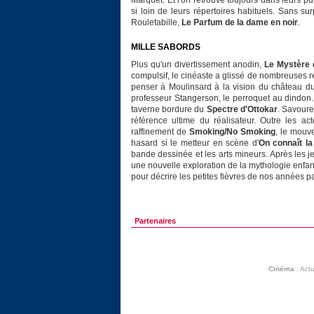
Marquet. Et l'on retrouve toujours dans leurs pu
si loin de leurs répertoires habituels. Sans su
Rouletabille,
Le Parfum de la dame en noir
.
MILLE SABORDS
Plus qu'un divertissement anodin,
Le Mystère 
compulsif, le cinéaste a glissé de nombreuses 
penser à Moulinsard à la vision du château du
professeur Stangerson, le perroquet au dindo
taverne bordure du
Spectre d'Ottokar
. Savoure
référence ultime du réalisateur. Outre les ac
raffinement de
Smoking/No Smoking
, le mouv
hasard si le metteur en scène d'
On connaît l
bande dessinée et les arts mineurs. Après les 
une nouvelle exploration de la mythologie enfa
pour décrire les petites fièvres de nos années p
Partenaires
Cinéma
:
Actu