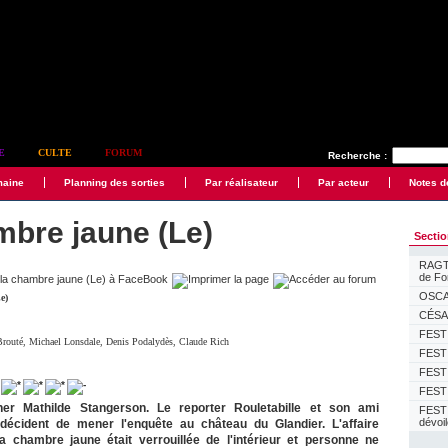
E
CULTE
FORUM
Recherche :
maine
Planning des sorties
Par réalisateur
Par acteur
Notes d
mbre jaune (Le)
Secti
RAGTI
de F
OSCAR
e)
CÉSAR
FESTI
Brouté
,
Michael Lonsdale
,
Denis Podalydès
,
Claude Rich
FESTI
FESTI
FESTI
er Mathilde Stangerson. Le reporter Rouletabille et son ami
FEST
dévoi
 décident de mener l'enquête au château du Glandier. L'affaire
 chambre jaune était verrouillée de l'intérieur et personne ne