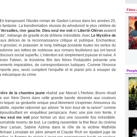
Films 
En transposant l'illustre roman de Gaston Leroux dans les années 20,
e fantaisie. La transformation réussie du
whodunnit
le plus célèbre de
.
Versailles, rive gauche
,
Dieu seul me voit
et
Liberté-Oléron
avaient
oda", mélange de gravité et de drôlerie irrésistible. Avec
Le Mystère de
r aux délices de la reconnaissance critique et publique. Enchanteur,
 grossier, ni putassier: le long métrage possède toutes les vertus du
edonne ses lettres de noblesse aux romans feuilletons qui ont bercé
discours social superflu. L’intention est simplement joyeuse et naïve. A
ticien Fabien, le troisième film des frères Podalydès présente une
nements imparables, de correspondances ludiques. Comme l'énonce
mporte peu, seuls comptent l'enquête et le plaisir pris à essayer de
Peopl
la mécanique du crime.
tère de la chambre jaune
réalisé par Marcel L'Herbier, Bruno rêvait
e son frère Denis dans cette grande bande dessinée aux couleurs
avers lequel sa gestuelle unique peut librement s'exprimer. Amoureux du
lle, reporter rationnel qui arbore "
le bon bout de la raison
" comme
époustouflant en enquêteur perspicace. Avec une joie non feinte, il
ieu seul me voit
pour former un duo une nouvelle fois irrésistible.
 journaliste revenu de tout. Le casting rassemble la fine fleur du cinéma
pecteur Larsan, Sabine Azéma dans le rôle de la victime Mathilde
 Michael Lonsdale en père aimant et Claude Rich en épatant juge de