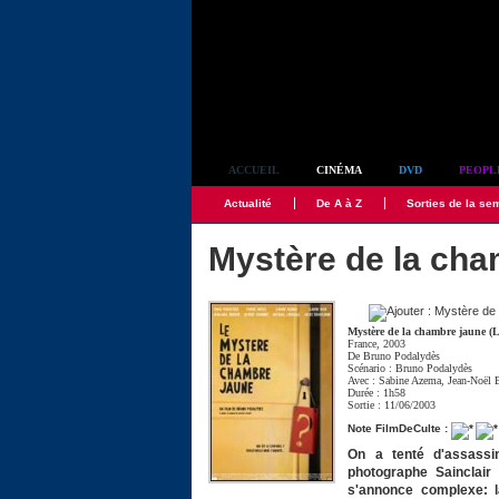
Simplement culte
ACCUEIL
CINÉMA
DVD
PEOPL
Actualité
De A à Z
Sorties de la se
Mystère de la cha
Mystère de la chambre jaune (L
France, 2003
De
Bruno Podalydès
Scénario :
Bruno Podalydès
Avec :
Sabine Azema
,
Jean-Noël 
Durée : 1h58
Sortie : 11/06/2003
Note FilmDeCulte :
On a tenté d'assassin
photographe Sainclair
s'annonce complexe: la