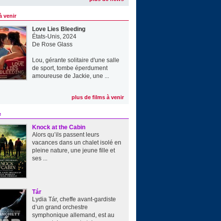
à venir
Love Lies Bleeding
États-Unis, 2024
De
Rose Glass
Lou, gérante solitaire d'une salle
de sport, tombe éperdument
amoureuse de Jackie, une ...
plus de films à venir
e
Knock at the Cabin
Alors qu’ils passent leurs
vacances dans un chalet isolé en
pleine nature, une jeune fille et
ses ...
Tár
Lydia Tár, cheffe avant-gardiste
d’un grand orchestre
symphonique allemand, est au