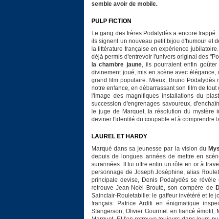
semble avoir de mobile.
PULP FICTION
Le gang des frères Podalydès a encore frappé. 
ils signent un nouveau petit bijou d'humour et d
la littérature française en expérience jubilatoire
déjà permis d'entrevoir l'univers original des "P
la chambre jaune
, ils pourraient enfin goûte
divinement joué, mis en scène avec élégance, ni
grand film populaire. Mieux, Bruno Podalydès r
notre enfance, en débarrassant son film de tout 
l'image des magnifiques installations du plas
succession d'engrenages savoureux, d'enchaî
le juge de Marquet, la résolution du mystère i
deviner l'identité du coupable et à comprendre 
LAUREL ET HARDY
Marqué dans sa jeunesse par la vision du
Mys
depuis de longues années de mettre en scèn
surannées. Il lui offre enfin un rôle en or à tr
personnage de Joseph Joséphine, alias Rouletabi
principale devise, Denis Podalydès se révèle 
retrouve Jean-Noël Brouté, son compère de
D
Sainclair-Rouletabille: le gaffeur invétéré et le
français: Patrice Arditi en énigmatique ins
Stangerson, Olivier Gourmet en fiancé émotif,