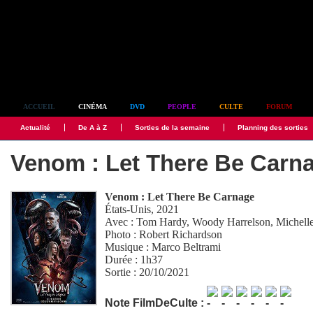
Simplement culte
ACCUEIL
CINÉMA
DVD
PEOPLE
CULTE
FORUM
Actualité
De A à Z
Sorties de la semaine
Planning des sorties
Venom : Let There Be Carn
Venom : Let There Be Carnage
États-Unis, 2021
Avec :
Tom Hardy
,
Woody Harrelson
,
Michell
Photo :
Robert Richardson
Musique :
Marco Beltrami
Durée : 1h37
Sortie : 20/10/2021
Note FilmDeCulte :