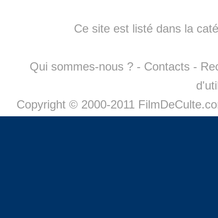
Ce site est listé dans la cat
Qui sommes-nous ?
-
Contacts
-
Re
d'ut
Copyright © 2000-2011 FilmDeCulte.c