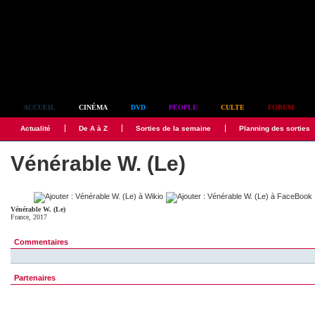
Simplement culte
ACCUEIL
CINÉMA
DVD
PEOPLE
CULTE
FORUM
Actualité
De A à Z
Sorties de la semaine
Planning des sorties
Vénérable W. (Le)
Vénérable W. (Le)
France, 2017
Commentaires
Partenaires