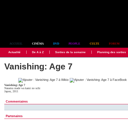
Simplement culte
ACCUEIL
CINÉMA
DVD
PEOPLE
CULTE
FORUM
Actualité
De A à Z
Sorties de la semaine
Planning des sorties
Vanishing: Age 7
Vanishing: Age 7
Nanatsu made wa kami no uchi
Japon, 2011
Commentaires
Partenaires