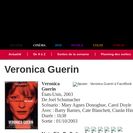
Simplement culte
ACCUEIL
CINÉMA
DVD
PEOPLE
CULTE
FORUM
Actualité
De A à Z
Sorties de la semaine
Planning des sorties
Veronica Guerin
Veronica
Guerin
États-Unis, 2003
De
Joel Schumacher
Scénario :
Mary Agnes Donoghue
,
Carol Doyle
Avec :
Barry Barnes
,
Cate Blanchett
,
Ciarán Hi
Durée : 1h38
Sortie : 01/10/2003