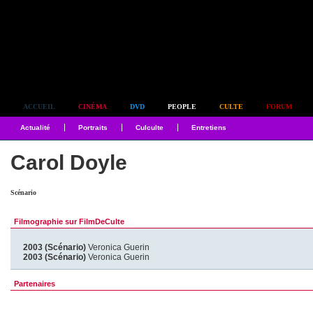
Simplement culte
ACCUEIL
CINÉMA
DVD
PEOPLE
CULTE
FORUM
Actualité
Portraits
Culculte
Entretiens
Carol Doyle
Scénario
Filmographie sur FilmDeCulte
2003 (Scénario)
Veronica Guerin
2003 (Scénario)
Veronica Guerin
Partenaires