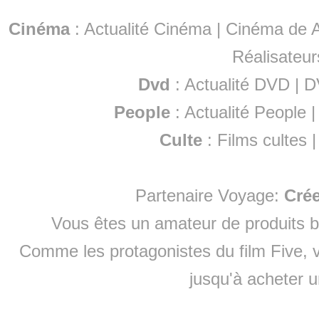
Cinéma
:
Actualité Cinéma
|
Cinéma de A
Réalisateur
Dvd
:
Actualité DVD
|
D
People
:
Actualité People
Culte
:
Films cultes
Partenaire Voyage:
Cré
Vous êtes un amateur de produits
b
Comme les protagonistes du film Five, v
jusqu'à
acheter 