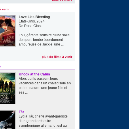
à venir
Love Lies Bleeding
États-Unis, 2024
De
Rose Glass
Lou, gérante solitaire d'une salle
de sport, tombe éperdument
amoureuse de Jackie, une ...
plus de films à venir
e
Knock at the Cabin
Alors qu’ils passent leurs
vacances dans un chalet isolé en
pleine nature, une jeune fille et
ses ...
Tár
Lydia Tár, cheffe avant-gardiste
d’un grand orchestre
symphonique allemand, est au