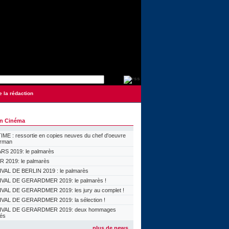
e la rédaction
on Cinéma
ME : ressortie en copies neuves du chef d'oeuvre
orman
S 2019: le palmarès
 2019: le palmarès
VAL DE BERLIN 2019 : le palmarès
VAL DE GERARDMER 2019: le palmarès !
VAL DE GERARDMER 2019: les jury au complet !
VAL DE GERARDMER 2019: la sélection !
IVAL DE GERARDMER 2019: deux hommages
lés
plus de news