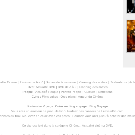
alité Cinéma
|
Cinéma de A à Z
|
Sorties de la semaine
|
Planning des sorties
|
Réalisateurs
|
Acte
Dvd
:
Actualité DVD
|
DVD de A à Z
|
Planning des sorties
People
:
Actualité People
|
Portrait People
|
Culculte
|
Entretiens
Culte
:
Films cultes
|
Gros plans
|
Autour du Cinéma
Partenaire Voyage:
Créer un blog voyage
|
Blog Voyage
Vous êtes un amateur de produits
bio
? Profitez des conseils de FemininBio.com.
istes du film Five, vivez en coloc avec vos potes ! Pourriez-vous aller jusqu'à
acheter une mais
Ce site est listé dans la catégorie
Cinéma
:
Actualité cinéma DVD
.