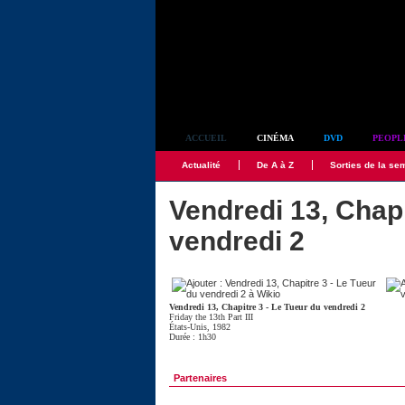
Simplement culte
ACCUEIL
CINÉMA
DVD
PEOPL
Actualité
De A à Z
Sorties de la se
Vendredi 13, Chapi
vendredi 2
Vendredi 13, Chapitre 3 - Le Tueur du vendredi 2
Friday the 13th Part III
États-Unis, 1982
Durée : 1h30
Partenaires