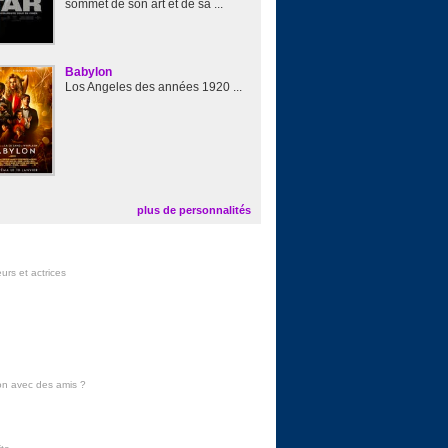
sommet de son art et de sa ...
Babylon
Los Angeles des années 1920 ...
plus de personnalités
urs et actrices
on avec des amis
?