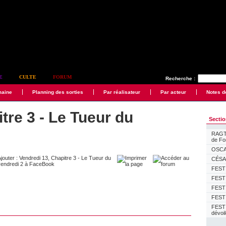
E
CULTE
FORUM
Recherche :
maine
Planning des sorties
Par réalisateur
Par acteur
Notes d
tre 3 - Le Tueur du
Secti
RAGTI
de F
OSCAR
CÉSAR
FESTI
FESTI
FESTI
FESTI
FEST
dévoi