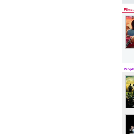
Films 
Peopl