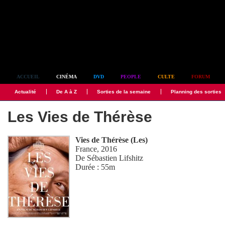
Simplement culte
ACCUEIL
CINÉMA
DVD
PEOPLE
CULTE
FORUM
Actualité
De A à Z
Sorties de la semaine
Planning des sorties
Les Vies de Thérèse
Vies de Thérèse (Les)
France, 2016
De
Sébastien Lifshitz
Durée : 55m