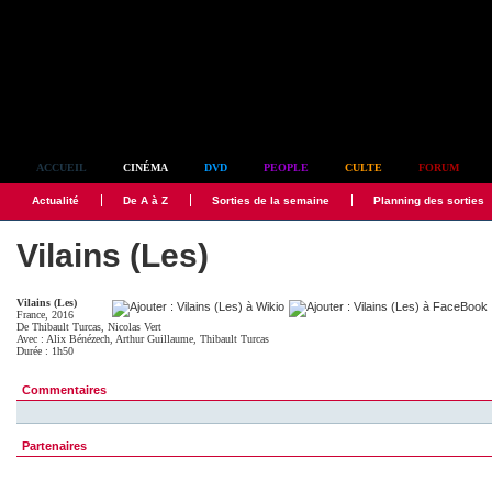
Simplement culte
ACCUEIL
CINÉMA
DVD
PEOPLE
CULTE
FORUM
Actualité
De A à Z
Sorties de la semaine
Planning des sorties
Vilains (Les)
Vilains (Les)
France, 2016
De
Thibault Turcas
,
Nicolas Vert
Avec :
Alix Bénézech
,
Arthur Guillaume
,
Thibault Turcas
Durée : 1h50
Commentaires
Partenaires