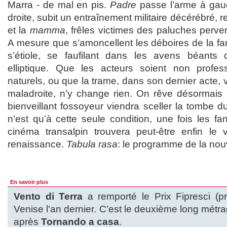
Marra - de mal en pis.
Padre
passe l’arme à gauc
droite, subit un entraînement militaire décérébré, r
et la
mamma
, frêles victimes des paluches perv
A mesure que s’amoncellent les déboires de la famil
s’étiole, se faufilant dans les avens béants 
elliptique. Que les acteurs soient non profes
naturels, ou que la trame, dans son dernier acte, vi
maladroite, n’y change rien. On rêve désormai
bienveillant fossoyeur viendra sceller la tombe du
n’est qu’à cette seule condition, une fois les f
cinéma transalpin trouvera peut-être enfin le 
renaissance.
Tabula rasa
: le programme de la nou
En savoir plus
Vento di Terra
a remporté le Prix Fipresci (pr
Venise l'an dernier. C’est le deuxième long mét
après
Tornando a casa
.