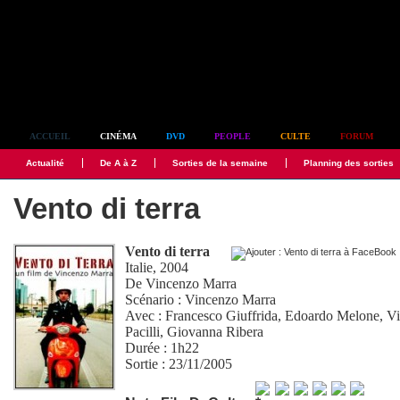
Simplement culte
ACCUEIL
CINÉMA
DVD
PEOPLE
CULTE
FORUM
Actualité
De A à Z
Sorties de la semaine
Planning des sorties
Vento di terra
Vento di terra
Italie, 2004
De
Vincenzo Marra
Scénario :
Vincenzo Marra
Avec :
Francesco Giuffrida
,
Edoardo Melone
,
V
Pacilli
,
Giovanna Ribera
Durée : 1h22
Sortie : 23/11/2005