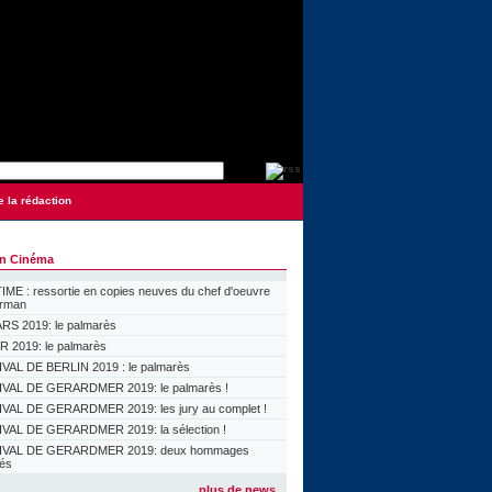
e la rédaction
on Cinéma
ME : ressortie en copies neuves du chef d'oeuvre
orman
S 2019: le palmarès
 2019: le palmarès
VAL DE BERLIN 2019 : le palmarès
VAL DE GERARDMER 2019: le palmarès !
VAL DE GERARDMER 2019: les jury au complet !
VAL DE GERARDMER 2019: la sélection !
IVAL DE GERARDMER 2019: deux hommages
lés
plus de news