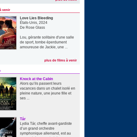
à venir
Love Lies Bleeding
États-Unis, 2024
De
Rose Glass
Lou, gérante solitaire d'une salle
de sport, tombe éperdument
amoureuse de Jackie, une ...
plus de films à venir
e
Knock at the Cabin
Alors qu’ils passent leurs
vacances dans un chalet isolé en
pleine nature, une jeune fille et
ses ...
Tár
Lydia Tár, cheffe avant-gardiste
d’un grand orchestre
symphonique allemand, est au