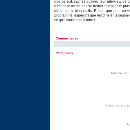
que ce soit, sachez qu'avec leur interview de 
n'est celle de ne pas se freiner et d'aller le plu
dû se sentir bien petits. Et rien que pour ce vo
programmé, espérons que les différents segmen
ce qu'il vous reste à faire !
Commentaires
Partenaires
Cinéma
:
Actu
Comme les protagon
Q