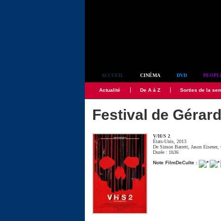
Simplement culte
ACCUEIL
CINÉMA
DVD
PEOPL
Actualité
De A à Z
Sorties de la se
Festival de Gérar
V/H/S 2
États-Unis, 2013
De
Simon Barrett
,
Jason Eisener
,
Durée : 1h36
Note FilmDeCulte :