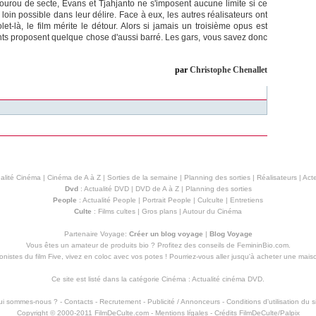
gourou de secte, Evans et Tjahjanto ne s'imposent aucune limite si ce
s loin possible dans leur délire. Face à eux, les autres réalisateurs ont
let-là, le film mérite le détour. Alors si jamais un troisième opus est
ts proposent quelque chose d'aussi barré. Les gars, vous savez donc
par
Christophe Chenallet
alité Cinéma
|
Cinéma de A à Z
|
Sorties de la semaine
|
Planning des sorties
|
Réalisateurs
|
Acte
Dvd
:
Actualité DVD
|
DVD de A à Z
|
Planning des sorties
People
:
Actualité People
|
Portrait People
|
Culculte
|
Entretiens
Culte
:
Films cultes
|
Gros plans
|
Autour du Cinéma
Partenaire Voyage:
Créer un blog voyage
|
Blog Voyage
Vous êtes un amateur de produits
bio
? Profitez des conseils de FemininBio.com.
istes du film Five, vivez en coloc avec vos potes ! Pourriez-vous aller jusqu'à
acheter une mais
Ce site est listé dans la catégorie
Cinéma
:
Actualité cinéma DVD
.
ui sommes-nous ?
-
Contacts
-
Recrutement
-
Publicité / Annonceurs
-
Conditions d'utilisation du s
Copyright © 2000-2011 FilmDeCulte.com -
Mentions lŕgales
- Crédits FilmDeCulte/
Palpix