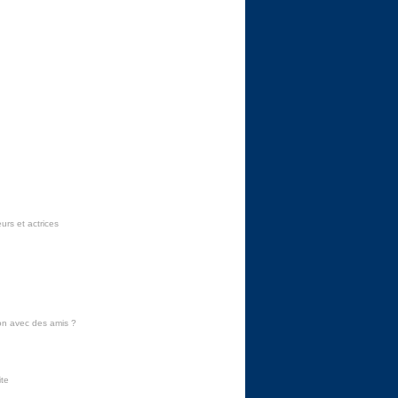
urs et actrices
on avec des amis
?
ite