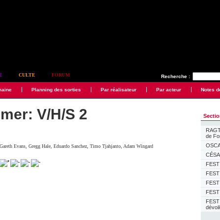
E
CULTE
FORUM
Recherche :
maine
Planning des sorties
Par réalisateur
Par acteur
Notes d
dmer: V/H/S 2
Secti
RAGTI
de F
OSCAR
Gareth Evans
,
Gregg Hale
,
Eduardo Sanchez
,
Timo Tjahjanto
,
Adam Wingard
CÉSAR
FESTI
FESTI
FESTI
FESTI
FEST
dévoi