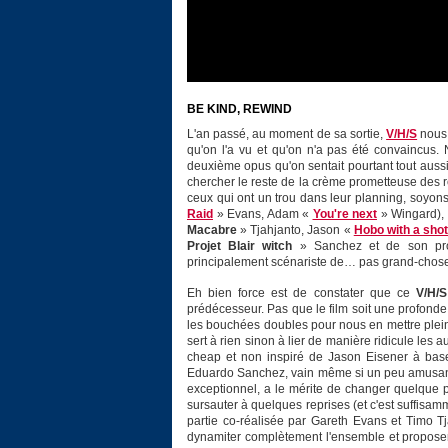
BE KIND, REWIND
L'an passé, au moment de sa sortie,
V/H/S
nous 
qu'on l'a vu et qu'on n'a pas été convaincus. 
deuxième opus qu'on sentait pourtant tout aussi
chercher le reste de la crème prometteuse des ré
ceux qui ont un trou dans leur planning, soyon
Raid
» Evans, Adam «
You're next
» Wingard), 
Macabre
» Tjahjanto, Jason «
Hobo with a sho
Projet Blair witch
» Sanchez et de son prod
principalement scénariste de… pas grand-chose 
Eh bien force est de constater que ce
V/H/S
prédécesseur. Pas que le film soit une profonde 
les bouchées doubles pour nous en mettre plein l
sert à rien sinon à lier de manière ridicule les 
cheap et non inspiré de Jason Eisener à base d
Eduardo Sanchez, vain même si un peu amusant. I
exceptionnel, a le mérite de changer quelque 
sursauter à quelques reprises (et c'est suffisam
partie co-réalisée par Gareth Evans et Timo T
dynamiter complètement l'ensemble et proposer