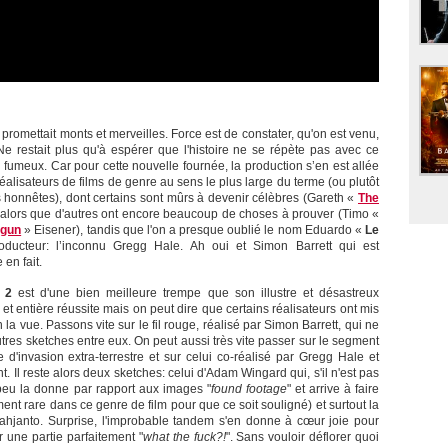
promettait monts et merveilles. Force est de constater, qu'on est venu,
Ne restait plus qu'à espérer que l'histoire ne se répète pas avec ce
 fumeux. Car pour cette nouvelle fournée, la production s’en est allée
alisateurs de films de genre au sens le plus large du terme (ou plutôt
s honnêtes), dont certains sont mûrs à devenir célèbres (Gareth «
The
alors que d'autres ont encore beaucoup de choses à prouver (Timo «
tgun
» Eisener), tandis que l'on a presque oublié le nom Eduardo «
Le
ucteur: l’inconnu Gregg Hale. Ah oui et Simon Barrett qui est
en fait.
 2
est d'une bien meilleure trempe que son illustre et désastreux
et entière réussite mais on peut dire que certains réalisateurs ont mis
a vue. Passons vite sur le fil rouge, réalisé par Simon Barrett, qui ne
autres sketches entre eux. On peut aussi très vite passer sur le segment
'invasion extra-terrestre et sur celui co-réalisé par Gregg Hale et
l reste alors deux sketches: celui d'Adam Wingard qui, s'il n'est pas
peu la donne par rapport aux images "
found footage
" et arrive à faire
ment rare dans ce genre de film pour que ce soit souligné) et surtout la
jahjanto. Surprise, l'improbable tandem s'en donne à cœur joie pour
 une partie parfaitement "
what the fuck?!
". Sans vouloir déflorer quoi