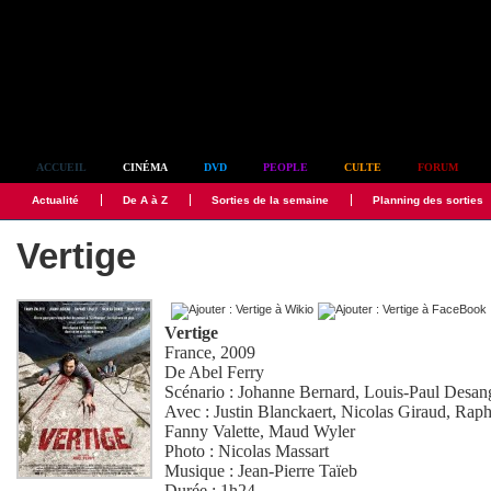
Simplement culte
ACCUEIL
CINÉMA
DVD
PEOPLE
CULTE
FORUM
Actualité
De A à Z
Sorties de la semaine
Planning des sorties
Vertige
Vertige
France, 2009
De
Abel Ferry
Scénario :
Johanne Bernard
,
Louis-Paul Desan
Avec :
Justin Blanckaert
,
Nicolas Giraud
,
Raph
Fanny Valette
,
Maud Wyler
Photo :
Nicolas Massart
Musique :
Jean-Pierre Taïeb
Durée : 1h24