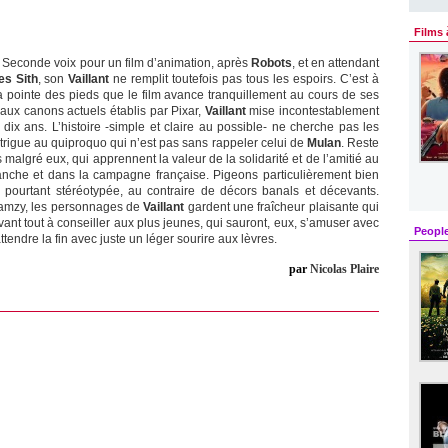
Films 
Seconde voix pour un film d’animation, après
Robots
, et en attendant
s Sith
, son
Vaillant
ne remplit toutefois pas tous les espoirs. C’est à
a pointe des pieds que le film avance tranquillement au cours de ses
 aux canons actuels établis par Pixar,
Vaillant
mise incontestablement
ix ans. L’histoire -simple et claire au possible- ne cherche pas les
intrigue au quiproquo qui n’est pas sans rappeler celui de
Mulan
. Reste
algré eux, qui apprennent la valeur de la solidarité et de l’amitié au
anche et dans la campagne française. Pigeons particulièrement bien
, pourtant stéréotypée, au contraire de décors banals et décevants.
 Ramzy, les personnages de
Vaillant
gardent une fraîcheur plaisante qui
vant tout à conseiller aux plus jeunes, qui sauront, eux, s’amuser avec
Peopl
tendre la fin avec juste un léger sourire aux lèvres.
par
Nicolas Plaire