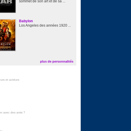
sommet de son art et de sa ...
Babylon
Los Angeles des années 1920 ...
plus de personnalités
urs et actrices
on avec des amis
?