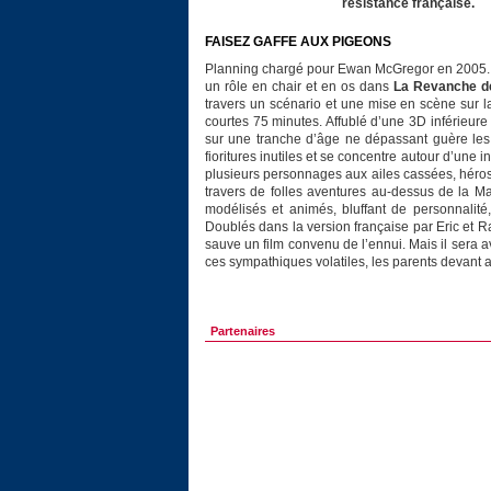
résistance française.
FAISEZ GAFFE AUX PIGEONS
Planning chargé pour Ewan McGregor en 2005. 
un rôle en chair et en os dans
La Revanche de
travers un scénario et une mise en scène sur l
courtes 75 minutes. Affublé d’une 3D inférieure
sur une tranche d’âge ne dépassant guère les d
fioritures inutiles et se concentre autour d’une 
plusieurs personnages aux ailes cassées, héros m
travers de folles aventures au-dessus de la M
modélisés et animés, bluffant de personnalité
Doublés dans la version française par Eric et
sauve un film convenu de l’ennui. Mais il sera a
ces sympathiques volatiles, les parents devant at
Partenaires