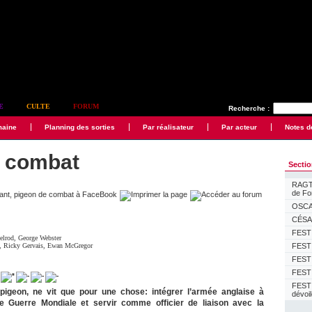
E
CULTE
FORUM
Recherche :
maine
Planning des sorties
Par réalisateur
Par acteur
Notes d
e combat
Secti
RAGTI
de F
OSCAR
CÉSAR
FESTI
elrod
,
George Webster
,
Ricky Gervais
,
Ewan McGregor
FESTI
FESTI
FESTI
FEST
le pigeon, ne vit que pour une chose: intégrer l’armée anglaise à
dévoi
e Guerre Mondiale et servir comme officier de liaison avec la