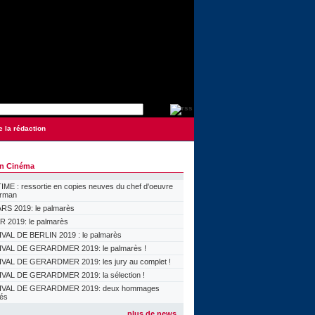
e la rédaction
on Cinéma
ME : ressortie en copies neuves du chef d'oeuvre
orman
S 2019: le palmarès
 2019: le palmarès
VAL DE BERLIN 2019 : le palmarès
VAL DE GERARDMER 2019: le palmarès !
VAL DE GERARDMER 2019: les jury au complet !
VAL DE GERARDMER 2019: la sélection !
IVAL DE GERARDMER 2019: deux hommages
lés
plus de news