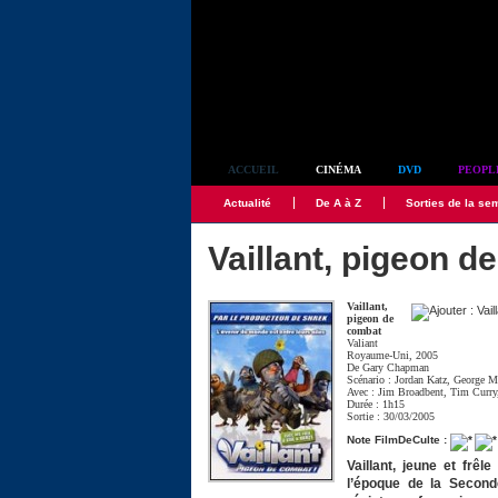
Simplement culte
ACCUEIL
CINÉMA
DVD
PEOPL
Actualité
De A à Z
Sorties de la se
Vaillant, pigeon d
Vaillant,
pigeon de
combat
Valiant
Royaume-Uni, 2005
De
Gary Chapman
Scénario :
Jordan Katz
,
George M
Avec :
Jim Broadbent
,
Tim Curry
Durée : 1h15
Sortie : 30/03/2005
Note FilmDeCulte :
Vaillant, jeune et frê
l’époque de la Second