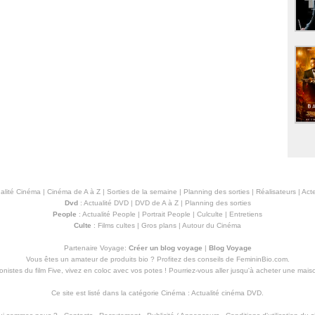
alité Cinéma
|
Cinéma de A à Z
|
Sorties de la semaine
|
Planning des sorties
|
Réalisateurs
|
Acte
Dvd
:
Actualité DVD
|
DVD de A à Z
|
Planning des sorties
People
:
Actualité People
|
Portrait People
|
Culculte
|
Entretiens
Culte
:
Films cultes
|
Gros plans
|
Autour du Cinéma
Partenaire Voyage:
Créer un blog voyage
|
Blog Voyage
Vous êtes un amateur de produits
bio
? Profitez des conseils de FemininBio.com.
istes du film Five, vivez en coloc avec vos potes ! Pourriez-vous aller jusqu'à
acheter une mais
Ce site est listé dans la catégorie
Cinéma
:
Actualité cinéma DVD
.