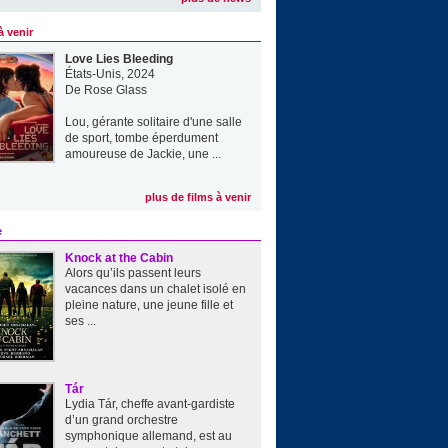
à venir
Love Lies Bleeding
États-Unis, 2024
De
Rose Glass
Lou, gérante solitaire d'une salle
de sport, tombe éperdument
amoureuse de Jackie, une ...
plus de films à venir
e
Knock at the Cabin
Alors qu’ils passent leurs
vacances dans un chalet isolé en
pleine nature, une jeune fille et
ses ...
Tár
Lydia Tár, cheffe avant-gardiste
d’un grand orchestre
symphonique allemand, est au