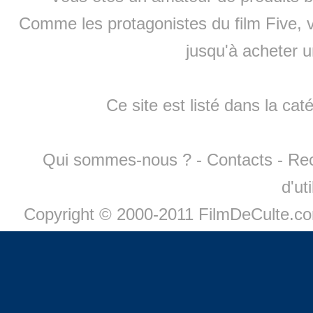
Comme les protagonistes du film Five, v
jusqu'à
acheter 
Ce site est listé dans la cat
Qui sommes-nous ?
-
Contacts
-
Re
d'ut
Copyright © 2000-2011 FilmDeCulte.c