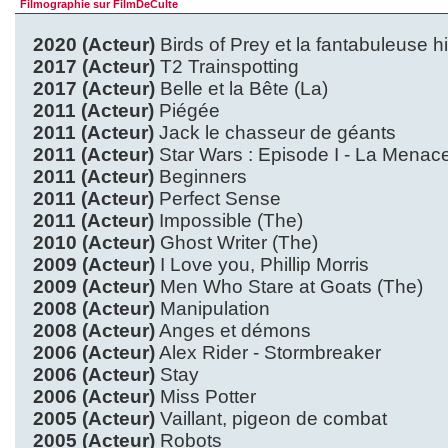
Filmographie sur FilmDeCulte
2020 (Acteur)
Birds of Prey et la fantabuleuse h
2017 (Acteur)
T2 Trainspotting
2017 (Acteur)
Belle et la Bête (La)
2011 (Acteur)
Piégée
2011 (Acteur)
Jack le chasseur de géants
2011 (Acteur)
Star Wars : Episode I - La Menac
2011 (Acteur)
Beginners
2011 (Acteur)
Perfect Sense
2011 (Acteur)
Impossible (The)
2010 (Acteur)
Ghost Writer (The)
2009 (Acteur)
I Love you, Phillip Morris
2009 (Acteur)
Men Who Stare at Goats (The)
2008 (Acteur)
Manipulation
2008 (Acteur)
Anges et démons
2006 (Acteur)
Alex Rider - Stormbreaker
2006 (Acteur)
Stay
2006 (Acteur)
Miss Potter
2005 (Acteur)
Vaillant, pigeon de combat
2005 (Acteur)
Robots