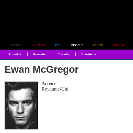
Simplement culte
ACCUEIL
CINÉMA
DVD
PEOPLE
CULTE
FORUM
Actualité
Portraits
Culculte
Entretiens
Ewan McGregor
Acteur
Royaume-Uni