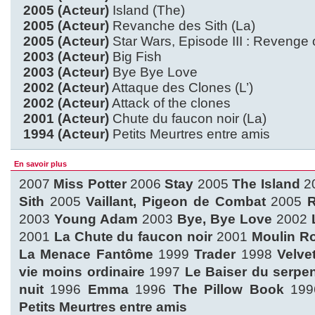
2005 (Acteur)
Island (The)
2005 (Acteur)
Revanche des Sith (La)
2005 (Acteur)
Star Wars, Episode III : Revenge o
2003 (Acteur)
Big Fish
2003 (Acteur)
Bye Bye Love
2002 (Acteur)
Attaque des Clones (L’)
2002 (Acteur)
Attack of the clones
2001 (Acteur)
Chute du faucon noir (La)
1994 (Acteur)
Petits Meurtres entre amis
En savoir plus
2007
Miss Potter
2006
Stay
2005
The Island
2
Sith
2005
Vaillant, Pigeon de Combat
2005
2003
Young Adam
2003
Bye, Bye Love
2002
2001
La Chute du faucon noir
2001
Moulin R
La Menace Fantôme
1999
Trader
1998
Velve
vie moins ordinaire
1997
Le Baiser du serpe
nuit
1996
Emma
1996
The Pillow Book
19
Petits Meurtres entre amis