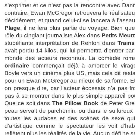
s’exprimer et ce n’est pas la rencontre avec Dan
contraire. Ewan McGregor retrouvera le réalisateur
décidément, et quand celui-ci se lancera à l’assa
Plage
, il ne fera plus partie du voyage. Bien q
rôle du cinglant journaliste Alex dans
Petits Meur
stupéfiante interprétation de Renton dans
Trains
avait perdu 14 kilos, qui lui permettra d’entrer pa
monde des acteurs reconnus. La comédie rom
ordinaire
commençait déjà à amorcer le virage
Boyle vers un cinéma plus US, mais cela dit rest
pour un Ewan McGregor au mieux de sa forme. Et 
on presque dire, car l’acteur écossais n’a pas fr
pas à se montrer dans le plus simple appareil pou
Que ce soit dans
The Pillow Book
de Peter Gre
peau servait de parchemin, ou dans le sulfureux
toutes les audaces et des scènes de sexe qui 
d’artistique comme le spectateur les voit d’ha
reflètent plus les réalités de la vie. Aucun défi ne s