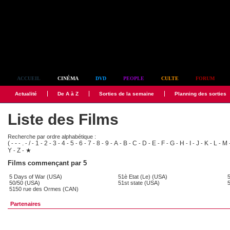
Simplement culte
ACCUEIL
CINÉMA
DVD
PEOPLE
CULTE
FORUM
Actualité
De A à Z
Sorties de la semaine
Planning des sorties
Liste des Films
Recherche par ordre alphabétique :
(
-
.
/
1
2
3
4
5
6
7
8
9
A
B
C
D
E
F
G
H
I
J
K
L
M
-
-
-
-
-
-
-
-
-
-
-
-
-
-
-
-
-
-
-
-
-
-
-
-
-
Y
Z
★
-
-
Films commençant par 5
5 Days of War (USA)
51è Etat (Le) (USA)
50/50 (USA)
51st state (USA)
5150 rue des Ormes (CAN)
Partenaires