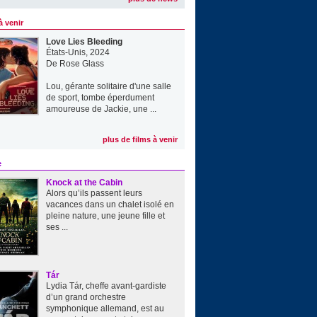
à venir
Love Lies Bleeding
États-Unis, 2024
De
Rose Glass
Lou, gérante solitaire d'une salle
de sport, tombe éperdument
amoureuse de Jackie, une ...
plus de films à venir
e
Knock at the Cabin
Alors qu’ils passent leurs
vacances dans un chalet isolé en
pleine nature, une jeune fille et
ses ...
Tár
Lydia Tár, cheffe avant-gardiste
d’un grand orchestre
symphonique allemand, est au