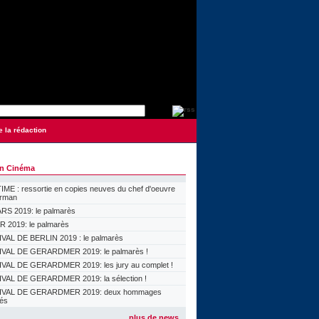
e la rédaction
on Cinéma
ME : ressortie en copies neuves du chef d'oeuvre
orman
S 2019: le palmarès
 2019: le palmarès
VAL DE BERLIN 2019 : le palmarès
VAL DE GERARDMER 2019: le palmarès !
VAL DE GERARDMER 2019: les jury au complet !
VAL DE GERARDMER 2019: la sélection !
IVAL DE GERARDMER 2019: deux hommages
lés
plus de news