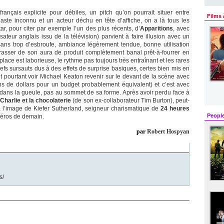
M
 français explicite pour débiles, un pitch qu’on pourrait situer entre
Films 
éaste inconnu et un acteur déchu en tête d’affiche, on a là tous les
r, pour citer par exemple l’un des plus récents, d’
Apparitions
, avec
sateur anglais issu de la télévision) parvient à faire illusion avec un
ans trop d’esbroufe, ambiance légèrement tendue, bonne utilisation
arrasser de son aura de produit complètement banal prêt-à-fourrer en
ce est laborieuse, le rythme pas toujours très entraînant et les rares
efs sursauts dus à des effets de surprise basiques, certes bien mis en
it pourtant voir Michael Keaton revenir sur le devant de la scène avec
ions de dollars pour un budget probablement équivalent) et c’est avec
ux dans la gueule, pas au sommet de sa forme. Après avoir perdu face à
Charlie et la chocolaterie
(de son ex-collaborateur Tim Burton), peut-
n, à l’image de Kiefer Sutherland, seigneur charismatique de
24 heures
Peopl
héros de demain.
par
Robert Hospyan
s/