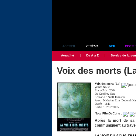
Simplement culte
ACCUEIL
CINÉMA
DVD
PEOPL
Actualité
De A à Z
Sorties de la se
Voix des morts (L
Voix des morts (La)
White Noise
États-Unis, 2004
De
Geoffrey Sax
Scénario :
Niall Johnson
Avec :
Nicholas Elia
,
Deborah Ka
Durée : 1h41
Sortie : 02/02/2005
Note FilmDeCulte :
Après la mort de sa 
communiquent au traver