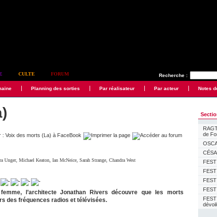
E
CULTE
FORUM
Recherche :
maine
Planning des sorties
Par réalisateur
Par acteur
Notes d
a)
Secti
RAGTI
de F
OSCAR
CÉSAR
ra Unger
,
Michael Keaton
,
Ian McNeice
,
Sarah Strange
,
Chandra West
FESTI
FESTI
FESTI
FESTI
femme, l’architecte Jonathan Rivers découvre que les morts
FEST
s des fréquences radios et télévisées.
dévoi