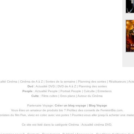
alité Cinéma
|
Cinéma de A à Z
|
Sorties de la semaine
|
Planning des sorties
|
Réalisateurs
|
Acte
Dvd
:
Actualité DVD
|
DVD de A à Z
|
Planning des sorties
People
:
Actualité People
|
Portrait People
|
Culculte
|
Entretiens
Culte
:
Films cultes
|
Gros plans
|
Autour du Cinéma
Partenaire Voyage:
Créer un blog voyage
|
Blog Voyage
Vous êtes un amateur de produits
bio
? Profitez des conseils de FemininBio.com.
istes du film Five, vivez en coloc avec vos potes ! Pourriez-vous aller jusqu'à
acheter une mais
Ce site est listé dans la catégorie
Cinéma
:
Actualité cinéma DVD
.