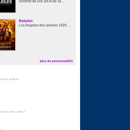
sommet de son art et de sa ...
Babylon
Los Angeles des années 1920 ...
plus de personnalités
urs et actrices
on avec des amis
?