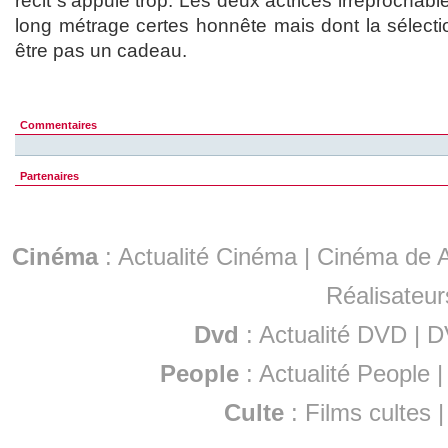
récit s'appuie trop. Les deux actrices irréprochab
long métrage certes honnête mais dont la sélecti
être pas un cadeau.
Commentaires
Partenaires
Cinéma
:
Actualité Cinéma
|
Cinéma de A
Réalisateur
Dvd
:
Actualité DVD
|
D
People
:
Actualité People
Culte
:
Films cultes