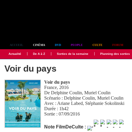
Simplement culte
ACCUEIL
CINÉMA
DVD
PEOPLE
CULTE
FORUM
Actualité
De A à Z
Sorties de la semaine
Planning des sorties
Voir du pays
Voir du pays
France, 2016
De
Delphine Coulin
,
Muriel Coulin
Scénario :
Delphine Coulin
,
Muriel Coulin
Avec :
Ariane Labed
,
Stéphanie Sokolinski
Durée : 1h42
Sortie : 07/09/2016
Note FilmDeCulte :