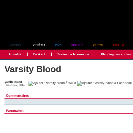
Simplement culte
ACCUEIL
CINÉMA
DVD
PEOPLE
CULTE
FORUM
Actualité
De A à Z
Sorties de la semaine
Planning des sorties
Varsity Blood
Varsity Blood
États-Unis, 2014
Commentaires
Partenaires