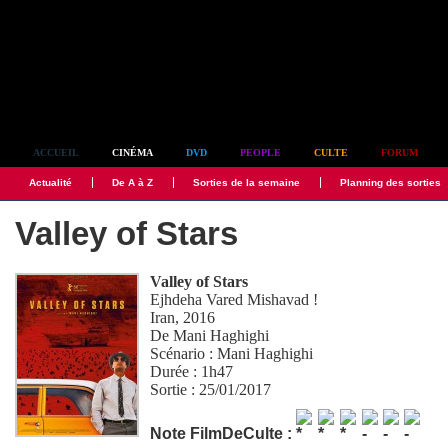
Simplement culte
ACCUEIL
CINÉMA
DVD
PEOPLE
CULTE
FORUM
Actualité
De A à Z
Sorties de la semaine
Planning des sorties
Valley of Stars
Valley of Stars
Ejhdeha Vared Mishavad !
Iran, 2016
De
Mani Haghighi
Scénario :
Mani Haghighi
Durée : 1h47
Sortie : 25/01/2017
Note FilmDeCulte :