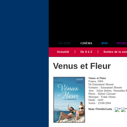
Simplement culte
ACCUEIL
CINÉMA
DVD
PEOPL
Actualité
De A à Z
Sorties de la se
Venus et Fleur
Venus et Fleur
France, 2004
De
Emmanuel Mouret
Scénario :
Emmanuel Mouret
Avec :
Julien Imbert
,
Veroushka 
Photo :
Djibril Glissant
Musique :
Frank Sforza
Durée : 1h20
Sortie : 23/06/2004
Note FilmDeCulte :