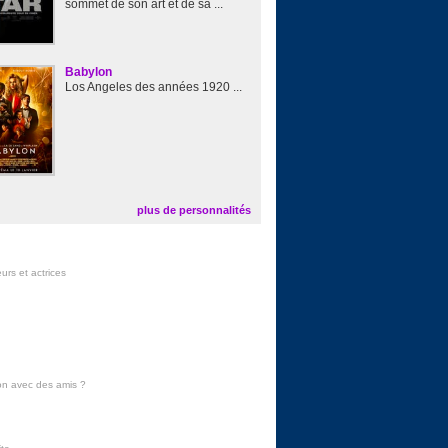
sommet de son art et de sa ...
Babylon
Los Angeles des années 1920 ...
plus de personnalités
urs et actrices
on avec des amis
?