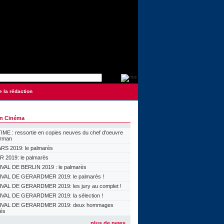
e la rédaction
on Cinéma
ME : ressortie en copies neuves du chef d'oeuvre
orman
S 2019: le palmarès
 2019: le palmarès
VAL DE BERLIN 2019 : le palmarès
VAL DE GERARDMER 2019: le palmarès !
VAL DE GERARDMER 2019: les jury au complet !
VAL DE GERARDMER 2019: la sélection !
IVAL DE GERARDMER 2019: deux hommages
lés
plus de news