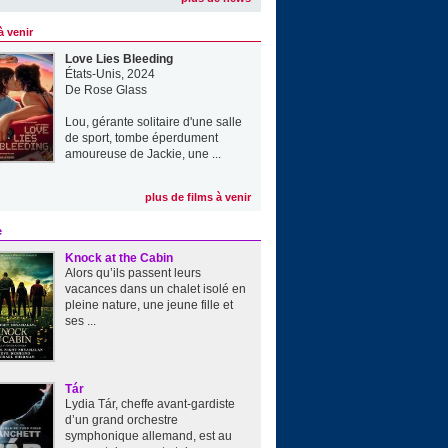
à venir
Love Lies Bleeding
États-Unis, 2024
De
Rose Glass
Lou, gérante solitaire d'une salle
de sport, tombe éperdument
amoureuse de Jackie, une ...
plus de films à venir
e
Knock at the Cabin
Alors qu’ils passent leurs
vacances dans un chalet isolé en
pleine nature, une jeune fille et
ses ...
Tár
Lydia Tár, cheffe avant-gardiste
d’un grand orchestre
symphonique allemand, est au