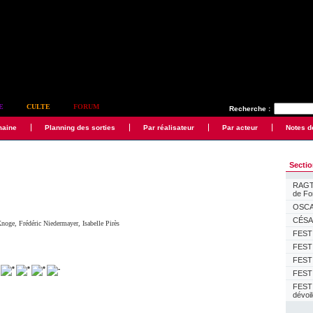
E
CULTE
FORUM
Recherche :
maine
Planning des sorties
Par réalisateur
Par acteur
Notes d
Secti
RAGTI
de F
OSCAR
CÉSAR
Knoge
,
Frédéric Niedermayer
,
Isabelle Pirès
FESTI
FESTI
FESTI
FESTI
FEST
dévoi