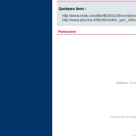
Quelques liens :
http://www.imdb.com/title/tt0364109/combine
http://www.allocine.fr/film/fichefilm_gen_cfi
Partenaires
Cinéma
:
Actu
Comme les protagon