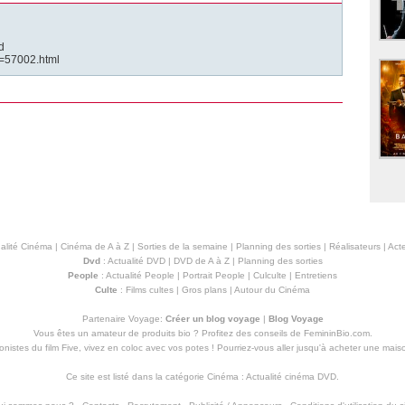
d
lm=57002.html
alité Cinéma
|
Cinéma de A à Z
|
Sorties de la semaine
|
Planning des sorties
|
Réalisateurs
|
Acte
Dvd
:
Actualité DVD
|
DVD de A à Z
|
Planning des sorties
People
:
Actualité People
|
Portrait People
|
Culculte
|
Entretiens
Culte
:
Films cultes
|
Gros plans
|
Autour du Cinéma
Partenaire Voyage:
Créer un blog voyage
|
Blog Voyage
Vous êtes un amateur de produits
bio
? Profitez des conseils de FemininBio.com.
istes du film Five, vivez en coloc avec vos potes ! Pourriez-vous aller jusqu'à
acheter une mais
Ce site est listé dans la catégorie
Cinéma
:
Actualité cinéma DVD
.