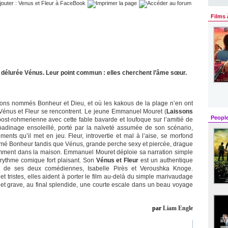
Films 
la délurée Vénus. Leur point commun : elles cherchent l’âme sœur.
çons nommés Bonheur et Dieu, et où les kakous de la plage n’en ont
, Vénus et Fleur se rencontrent. Le jeune Emmanuel Mouret (
Laissons
Peopl
post-rohmerienne avec cette fable bavarde et loufoque sur l’amitié de
dinage ensoleillé, porté par la naïveté assumée de son scénario,
ments qu’il met en jeu. Fleur, introvertie et mal à l’aise, se morfond
é Bonheur tandis que Vénus, grande perche sexy et piercée, drague
gemment dans la maison. Emmanuel Mouret déploie sa narration simple
rythme comique fort plaisant. Son
Vénus et Fleur
est un authentique
e de ses deux comédiennes, Isabelle Pirès et Veroushka Knoge.
et tristes, elles aident à porter le film au-delà du simple marivaudage
 et grave, au final splendide, une courte escale dans un beau voyage
par
Liam Engle