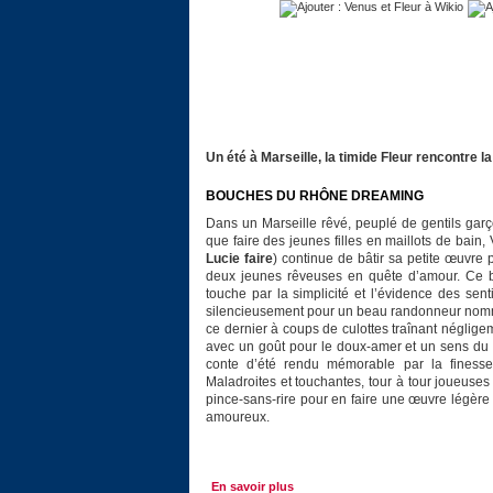
Un été à Marseille, la timide Fleur rencontre 
BOUCHES DU RHÔNE DREAMING
Dans un Marseille rêvé, peuplé de gentils gar
que faire des jeunes filles en maillots de bain
Lucie faire
) continue de bâtir sa petite œuvre 
deux jeunes rêveuses en quête d’amour. Ce ba
touche par la simplicité et l’évidence des senti
silencieusement pour un beau randonneur nomm
ce dernier à coups de culottes traînant négli
avec un goût pour le doux-amer et un sens du 
conte d’été rendu mémorable par la finess
Maladroites et touchantes, tour à tour joueuses 
pince-sans-rire pour en faire une œuvre légère
amoureux.
En savoir plus