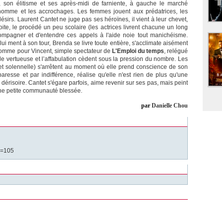
ôtel, son élitisme et ses après-midi de farniente, à gauche le marché
l'homme et les accrochages. Les femmes jouent aux prédatrices, les
désirs. Laurent Cantet ne juge pas ses héroïnes, il vient à leur chevet,
ite, le procédé un peu scolaire (les actrices livrent chacune un long
mpagner et d'entendre ces appels à l'aide noie tout manichéisme.
lui ment à son tour, Brenda se livre toute entière, s'acclimate aisément
omme pour Vincent, simple spectateur de
L'Emploi du temps
, relégué
 vertueuse et l’affabulation cèdent sous la pression du nombre. Les
et solennelle) s'arrêtent au moment où elle prend conscience de son
paresse et par indifférence, réalise qu'elle n'est rien de plus qu'une
dérisoire. Cantet s'égare parfois, aime revenir sur ses pas, mais peint
'une petite communauté blessée.
par
Danielle Chou
s=105