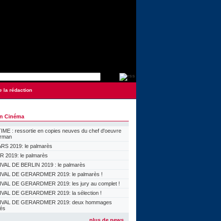
e la rédaction
on Cinéma
ME : ressortie en copies neuves du chef d'oeuvre
orman
S 2019: le palmarès
 2019: le palmarès
VAL DE BERLIN 2019 : le palmarès
VAL DE GERARDMER 2019: le palmarès !
VAL DE GERARDMER 2019: les jury au complet !
VAL DE GERARDMER 2019: la sélection !
IVAL DE GERARDMER 2019: deux hommages
lés
plus de news