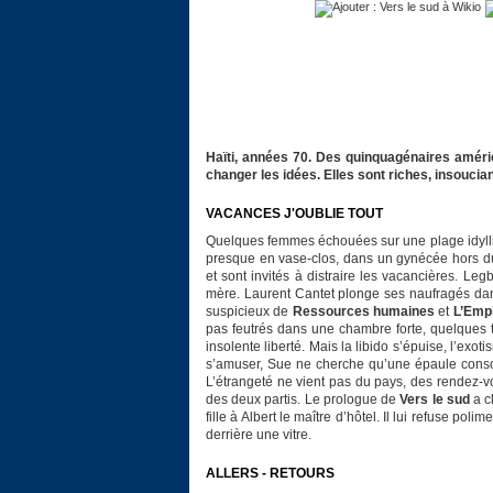
Haïti, années 70. Des quinquagénaires améri
changer les idées. Elles sont riches, insoucia
VACANCES J'OUBLIE TOUT
Quelques femmes échouées sur une plage idyll
presque en vase-clos, dans un gynécée hors du 
et sont invités à distraire les vacancières. Leg
mère. Laurent Cantet plonge ses naufragés dan
suspicieux de
Ressources humaines
et
L’Emp
pas feutrés dans une chambre forte, quelques t
insolente liberté. Mais la libido s’épuise, l’exot
s’amuser, Sue ne cherche qu’une épaule consola
L’étrangeté ne vient pas du pays, des rendez-v
des deux partis. Le prologue de
Vers le sud
a c
fille à Albert le maître d’hôtel. Il lui refuse poli
derrière une vitre.
ALLERS - RETOURS