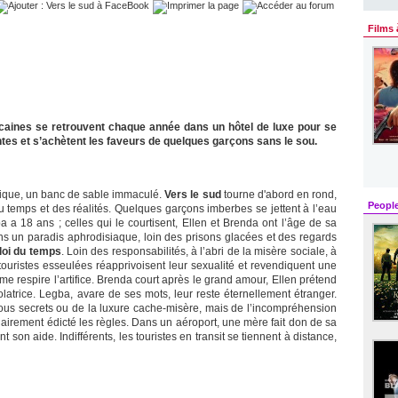
Films 
caines se retrouvent chaque année dans un hôtel de luxe pour se
ntes et s’achètent les faveurs de quelques garçons sans le sou.
ique, un banc de sable immaculé.
Vers le sud
tourne d'abord en rond,
Peopl
temps et des réalités. Quelques garçons imberbes se jettent à l’eau
ba a 18 ans ; celles qui le courtisent, Ellen et Brenda ont l’âge de sa
s un paradis aphrodisiaque, loin des prisons glacées et des regards
loi du temps
. Loin des responsabilités, à l’abri de la misère sociale, à
ouristes esseulées réapprivoisent leur sexualité et revendiquent une
isme respire l’artifice. Brenda court après le grand amour, Ellen prétend
trice. Legba, avare de ses mots, leur reste éternellement étranger.
ous secrets ou de la luxure cache-misère, mais de l’incompréhension
lairement édicté les règles. Dans un aéroport, une mère fait don de sa
ment son aide. Indifférents, les touristes en transit se tiennent à distance,