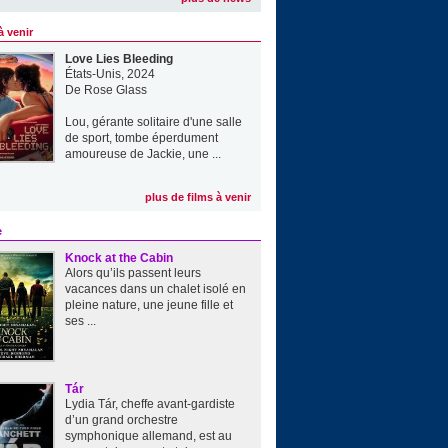
à venir
Love Lies Bleeding
États-Unis, 2024
De
Rose Glass
Lou, gérante solitaire d'une salle
de sport, tombe éperdument
amoureuse de Jackie, une ...
plus de films à venir
e
Knock at the Cabin
Alors qu’ils passent leurs
vacances dans un chalet isolé en
pleine nature, une jeune fille et
ses ...
Tár
Lydia Tár, cheffe avant-gardiste
d’un grand orchestre
symphonique allemand, est au