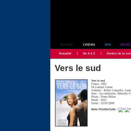
Simplement culte
ACCUEIL
CINÉMA
DVD
PEOPL
Actualité
De A à Z
Sorties de la se
Vers le sud
Vers le sud
France, 2005
De
Laurent Cantet
Scénario :
Robin Campillo
,
Laur
Avec :
Lys Ambroise
,
Ménothy C
Photo :
Pierre Milon
Durée : 1h55
Sortie : 25/01/2006
Note FilmDeCulte :