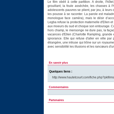
Le film obéit à cette partition. A droite, l'h
grouillant, la foule asséchée, les chasses à 
adolescents pauvres se plient, par jeu, à leurs 
les pousse à se raconter. La parole est maladro
monologue face caméra), mais le désir d’acco
Legba refuse la protection maternelle d'Ellen et 
aux moeurs du sud et choque son entourage. C
hors champ, le mensonge ne dure pas, la façade
vacances d'Ellen (Charlotte Rampling, grande 
ignorance. Elle qui refuse d'aller en ville par 
étrangère, une intruse qui trône sur un royaume 
avec sensibilité les illusions et les rancœurs d
En savoir plus
Quelques liens :
http://www.hautetcourt.com/fiche.php?pkfilm
Commentaires
Partenaires