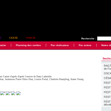
E
CULTE
FORUM
Recherche :
maine
Planning des sorties
Par réalisateur
Par acteur
Notes d
Secti
RAGTI
de F
OSCAR
ent Cantet
d'après d'après l'oeuvre de Dany Laferrière
CÉSAR
ésar
,
Jackenson Pierre Olmo Diaz
,
Louise Portal
,
Charlotte Rampling
,
Karen Young
FESTI
FESTI
FESTI
FESTI
FEST
dévoi