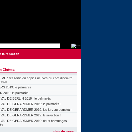
e la rédaction
on Cinéma
ME : ressortie en copies neuves du chef d'oeuvre
orman
S 2019: le palmarès
 2019: le palmarès
VAL DE BERLIN 2019 : le palmarès
VAL DE GERARDMER 2019: le palmarès !
VAL DE GERARDMER 2019: les jury au complet !
VAL DE GERARDMER 2019: la sélection !
IVAL DE GERARDMER 2019: deux hommages
lés
plus de news