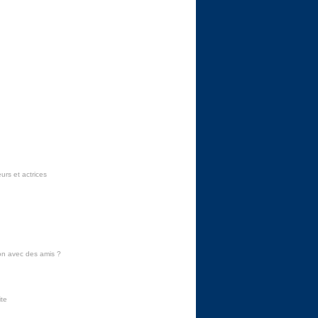
urs et actrices
on avec des amis
?
ite