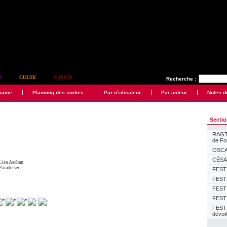
E
CULTE
FORUM
Recherche :
maine
Planning des sorties
Par réalisateur
Par acteur
Notes d
Secti
RAGTI
de F
OSCAR
CÉSAR
Lisa Aschan
Paradeiser
FESTI
FESTI
FESTI
FESTI
FEST
dévoi