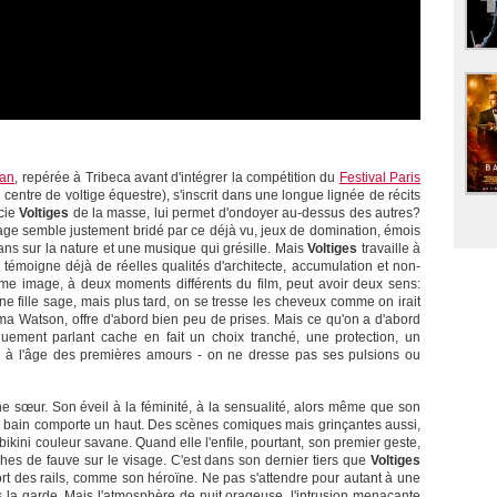
han
, repérée à Tribeca avant d'intégrer la compétition du
Festival Paris
 centre de voltige équestre), s'inscrit dans une longue lignée de récits
ncie
Voltiges
de la masse, lui permet d'ondoyer au-dessus des autres?
ge semble justement bridé par ce déjà vu, jeux de domination, émois
ans sur la nature et une musique qui grésille. Mais
Voltiges
travaille à
an témoigne déjà de réelles qualités d'architecte, accumulation et non-
me image, à deux moments différents du film, peut avoir deux sens:
ne fille sage, mais plus tard, on se tresse les cheveux comme on irait
a Watson, offre d'abord bien peu de prises. Mais ce qu'on a d'abord
uement parlant cache en fait un choix tranché, une protection, un
jà à l'âge des premières amours - on ne dresse pas ses pulsions ou
une sœur. Son éveil à la féminité, à la sensualité, alors même que son
e bain comporte un haut. Des scènes comiques mais grinçantes aussi,
bikini couleur savane. Quand elle l'enfile, pourtant, son premier geste,
es de fauve sur le visage. C'est dans son dernier tiers que
Voltiges
rt des rails, comme son héroïne. Ne pas s'attendre pour autant à une
la garde. Mais l'atmosphère de nuit orageuse, l'intrusion menaçante