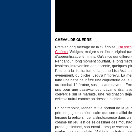
CHEVAL DE GUERRE
Premier long métrage de la Suédoise
Lisa Asc
Cinéma
,
Voltiges
, malgré son décor original (un
d'apprentissage féminins. Qu'est-ce qui différe
Pendant un long moment pourtant, le long métra
lesbiens, introversion adolescente, quelques pl
l'usure, à la frustration, et la jeune Lisa Asch
événement, du cliché jusqu'à l'imprévu. La mê
faire une natte peut être une coquetterie de jeu
au combat. L'héroïne, sosie scandinave de Emm
pris pour une passivité peu payante dramatiq
couvercle sur la marmite, une résignation dé
celles d'autrui comme on dresse un chien.
En contrepoint, Aschan fait le portrait de la je
père ne juge pas nécessaire que son maillot d
lorsque la petite singe la stripteaseuse dans un 
comme un jeu, est de se dessiner des moustach
prend, justement, son envol. Lorsque Aschan so
explosion spectaculaire,
Voltiges
ne baisse pas 