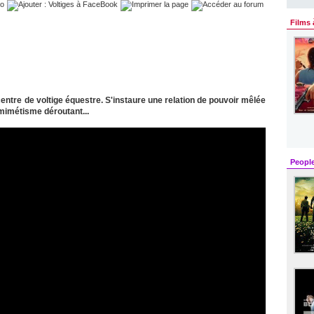
Films 
tre de voltige équestre. S'instaure une relation de pouvoir mêlée
mimétisme déroutant...
Peopl