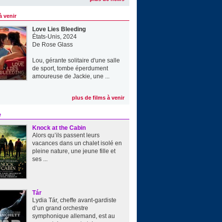
à venir
Love Lies Bleeding
États-Unis, 2024
De
Rose Glass
Lou, gérante solitaire d'une salle
de sport, tombe éperdument
amoureuse de Jackie, une ...
plus de films à venir
e
Knock at the Cabin
Alors qu’ils passent leurs
vacances dans un chalet isolé en
pleine nature, une jeune fille et
ses ...
Tár
Lydia Tár, cheffe avant-gardiste
d’un grand orchestre
symphonique allemand, est au