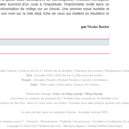
tée tournent d'un coup à l'inquiétude, l'imprévisible invité dans ce
présentation de voltige sur un cheval. Une premier essai humble et
 son nom sur la liste déjà riche de ceux qui mettent en ébullition le
par
Nicolas Bardot
alité Cinéma
|
Cinéma de A à Z
|
Sorties de la semaine
|
Planning des sorties
|
Réalisateurs
|
Acte
Dvd
:
Actualité DVD
|
DVD de A à Z
|
Planning des sorties
People
:
Actualité People
|
Portrait People
|
Culculte
|
Entretiens
Culte
:
Films cultes
|
Gros plans
|
Autour du Cinéma
Partenaire Voyage:
Créer un blog voyage
|
Blog Voyage
Vous êtes un amateur de produits
bio
? Profitez des conseils de FemininBio.com.
istes du film Five, vivez en coloc avec vos potes ! Pourriez-vous aller jusqu'à
acheter une mais
Ce site est listé dans la catégorie
Cinéma
:
Actualité cinéma DVD
.
ui sommes-nous ?
-
Contacts
-
Recrutement
-
Publicité / Annonceurs
-
Conditions d'utilisation du s
Copyright © 2000-2011 FilmDeCulte.com -
Mentions lŕgales
- Crédits FilmDeCulte/
Palpix