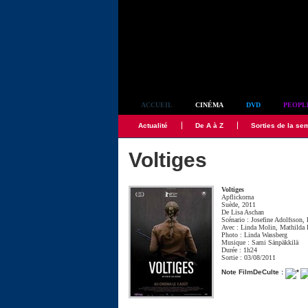
Simplement culte
ACCUEIL
CINÉMA
DVD
PEOPL
Actualité
De A à Z
Sorties de la se
Voltiges
Voltiges
Apflickorna
Suède, 2011
De
Lisa Aschan
Scénario :
Josefine Adolfsson
,
Avec :
Linda Molin
,
Mathilda 
Photo :
Linda Wassberg
Musique :
Sami Sänpäkkilä
Durée : 1h24
Sortie : 03/08/2011
Note FilmDeCulte :