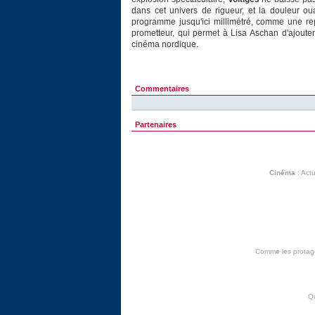
dans cet univers de rigueur, et la douleur oua
programme jusqu'ici millimétré, comme une re
prometteur, qui permet à Lisa Aschan d'ajouter
cinéma nordique.
Commentaires
Partenaires
Cinéma
:
Actu
Comme les protagon
Q