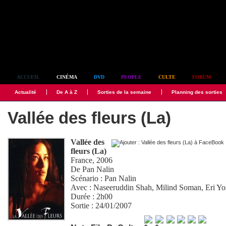
Simplement culte
ACCUEIL
CINÉMA
DVD
PEOPLE
CULTE
FORUM
Actualité
De A à Z
Sorties de la semaine
Planning des sorties
Vallée des fleurs (La)
Vallée des
fleurs (La)
France, 2006
De
Pan Nalin
Scénario :
Pan Nalin
Avec :
Naseeruddin Shah
,
Milind Soman
,
Eri Y
Durée : 2h00
Sortie : 24/01/2007