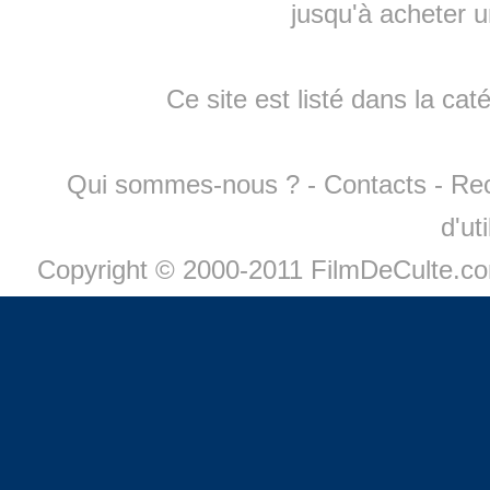
jusqu'à
acheter 
Ce site est listé dans la cat
Qui sommes-nous ?
-
Contacts
-
Re
d'ut
Copyright © 2000-2011 FilmDeCulte.c