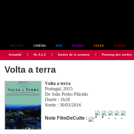
Simplement culte
ACCUEIL
CINÉMA
DVD
PEOPLE
CULTE
FORUM
Actualité
De A à Z
Sorties de la semaine
Planning des sorties
Volta a terra
Volta a terra
Portugal, 2015
De
João Pedro Plácido
Durée : 1h18
Sortie : 30/03/2016
Note FilmDeCulte :