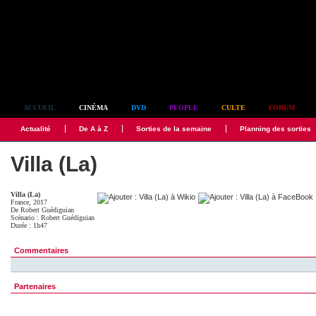
Simplement culte
ACCUEIL
CINÉMA
DVD
PEOPLE
CULTE
FORUM
Actualité
De A à Z
Sorties de la semaine
Planning des sorties
Villa (La)
Villa (La)
France, 2017
De
Robert Guédiguian
Scénario :
Robert Guédiguian
Durée : 1h47
Commentaires
Partenaires