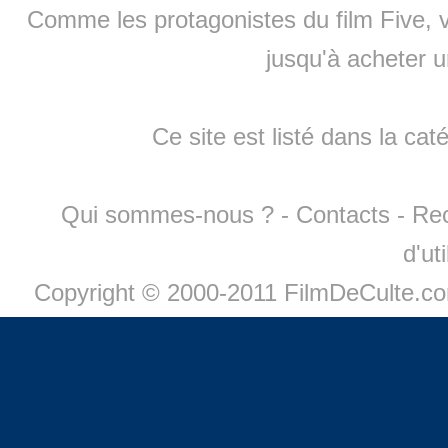
Comme les protagonistes du film Five, v
jusqu'à
acheter 
Ce site est listé dans la cat
Qui sommes-nous ?
-
Contacts
-
Re
d'ut
Copyright © 2000-2011 FilmDeCulte.c