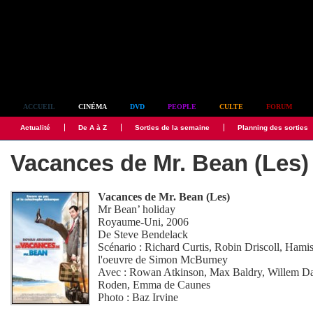
Simplement culte
ACCUEIL
CINÉMA
DVD
PEOPLE
CULTE
FORUM
Actualité
De A à Z
Sorties de la semaine
Planning des sorties
Vacances de Mr. Bean (Les)
Vacances de Mr. Bean (Les)
Mr Bean’ holiday
Royaume-Uni, 2006
De
Steve Bendelack
Scénario :
Richard Curtis
,
Robin Driscoll
,
Hamis
l'oeuvre de Simon McBurney
Avec :
Rowan Atkinson
,
Max Baldry
,
Willem D
Roden
,
Emma de Caunes
Photo :
Baz Irvine