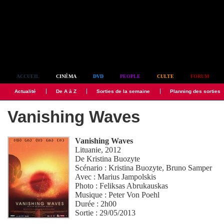
Simplement culte
ACCUEIL
CINÉMA
DVD
PEOPLE
CULTE
FORUM
Actualité
De A à Z
Sorties de la semaine
Planning des sorties
Vanishing Waves
Vanishing Waves
Lituanie, 2012
De
Kristina Buozyte
Scénario :
Kristina Buozyte
,
Bruno Samper
Avec :
Marius Jampolskis
Photo :
Feliksas Abrukauskas
Musique :
Peter Von Poehl
Durée : 2h00
Sortie : 29/05/2013