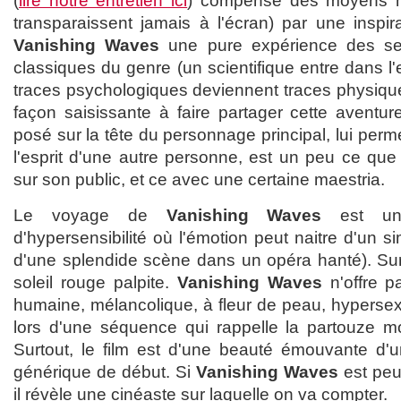
(
lire notre entretien ici
) compense des moyens min
transparaissent jamais à l'écran) par une inspira
Vanishing Waves
une pure expérience des sen
classiques du genre (un scientifique entre dans l'e
traces psychologiques deviennent traces physique
façon saisissante à faire partager cette aventur
posé sur la tête du personnage principal, lui per
l'esprit d'une autre personne, est un peu ce que l
sur son public, et ce avec une certaine maestria.
Le voyage de
Vanishing Waves
est un 
d'hypersensibilité où l'émotion peut naitre d'un si
d'une splendide scène dans un opéra hanté). Sur
soleil rouge palpite.
Vanishing Waves
n'offre 
humaine, mélancolique, à fleur de peau, hypersex
lors d'une séquence qui rappelle la partouze 
Surtout, le film est d'une beauté émouvante d'un
générique de début. Si
Vanishing Waves
est peut
il révèle une cinéaste sur laquelle on va compter.