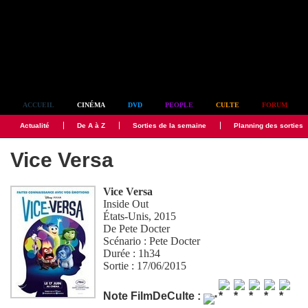
Simplement culte
ACCUEIL
CINÉMA
DVD
PEOPLE
CULTE
FORUM
Actualité
De A à Z
Sorties de la semaine
Planning des sorties
Vice Versa
Vice Versa
Inside Out
États-Unis, 2015
De
Pete Docter
Scénario :
Pete Docter
Durée : 1h34
Sortie : 17/06/2015
Note FilmDeCulte :