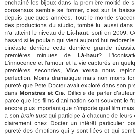
enchaîné les bijoux dans la première moitié de s
consensus semble se former, c'est sur la baiss
depuis quelques années. Tout le monde s'accor
des productions du studio, tombé lui aussi dans 
n'a atteint le niveau de
Là-haut
, sorti en 2009. C
hasard si le poulain qui vient aujourd'hui redorer le
cinéaste derrière cette dernière grande réussit
premières minutes de
Là-haut
? L'iconisa
L'innocence et l'amour et la vie capturés en que
premières secondes,
Vice versa
nous replo
perfection. Moins dramatique mais non moins fort
pureté que Pete Docter avait exploré dans son p
dans
Monstres et Cie.
Difficile de parler d'aute
parce que les films d'animation sont souvent le frui
encore plus important que n'importe quel film mais
a son
brain trust
qui participe à chacune de leurs o
clairement chez Docter un intérêt particulier po
pureté des émotions qui y sont liées et qui semb