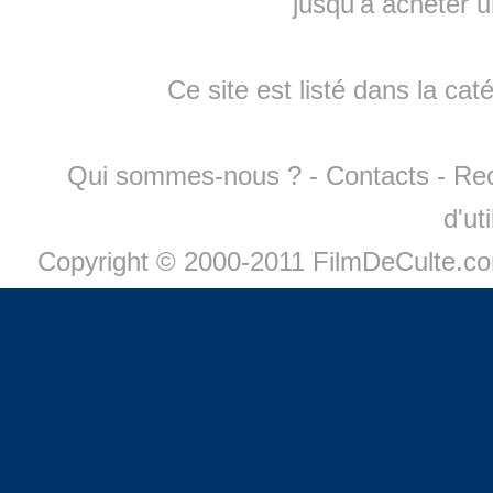
jusqu'à
acheter 
Ce site est listé dans la cat
Qui sommes-nous ?
-
Contacts
-
Re
d'ut
Copyright © 2000-2011 FilmDeCulte.c