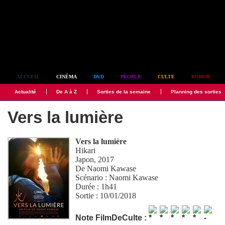
Simplement culte
ACCUEIL
CINÉMA
DVD
PEOPLE
CULTE
FORUM
Actualité
De A à Z
Sorties de la semaine
Planning des sorties
Vers la lumière
Vers la lumière
Hikari
Japon, 2017
De
Naomi Kawase
Scénario :
Naomi Kawase
Durée : 1h41
Sortie : 10/01/2018
Note FilmDeCulte :