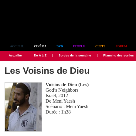
Simplement culte
ACCUEIL
CINÉMA
DVD
PEOPLE
CULTE
FORUM
Actualité
De A à Z
Sorties de la semaine
Planning des sorties
Les Voisins de Dieu
Voisins de Dieu (Les)
God’s Neighbors
Israël, 2012
De
Meni Yaesh
Scénario :
Meni Yaesh
Durée : 1h38