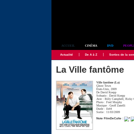
Simplement culte
ACCUEIL
CINÉMA
DVD
PEOPL
Actualité
De A à Z
Sorties de la se
La Ville fantôme
Ville fantôme (La)
Ghost Town
États-Unis, 2009
De
David Koepp
Scénario :
David Koepp
Avec :
Billy Campbell
,
Ricky 
Photo :
Fred Murphy
Musique :
Geoff Zanelli
Durée : 1h44
Sortie : 11/03/2009
Note FilmDeCulte :