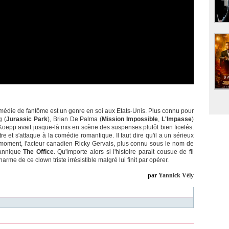
omédie de fantôme est un genre en soi aux Etats-Unis. Plus connu pour
g (
Jurassic Park
), Brian De Palma (
Mission Impossible
,
L'Impasse
)
Koepp avait jusque-là mis en scène des suspenses plutôt bien ficelés.
re et s'attaque à la comédie romantique. Il faut dire qu'il a un sérieux
 moment, l'acteur canadien Ricky Gervais, plus connu sous le nom de
tannique
The Office
. Qu'importe alors si l'histoire parait cousue de fil
arme de ce clown triste irrésistible malgré lui finit par opérer.
par
Yannick Vély