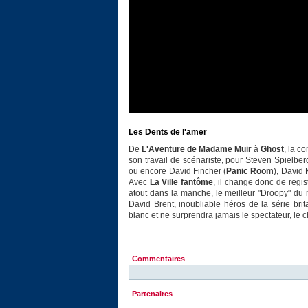
Les Dents de l'amer
De
L'Aventure de Madame Muir
à
Ghost
, la c
son travail de scénariste, pour Steven Spielber
ou encore David Fincher (
Panic Room
), David 
Avec
La Ville fantôme
, il change donc de regist
atout dans la manche, le meilleur "Droopy" du
David Brent, inoubliable héros de la série bri
blanc et ne surprendra jamais le spectateur, le ch
Commentaires
Partenaires