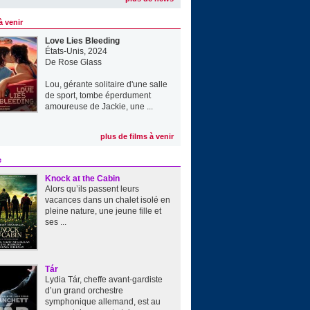
à venir
Love Lies Bleeding
États-Unis, 2024
De
Rose Glass
Lou, gérante solitaire d'une salle
de sport, tombe éperdument
amoureuse de Jackie, une ...
plus de films à venir
e
Knock at the Cabin
Alors qu’ils passent leurs
vacances dans un chalet isolé en
pleine nature, une jeune fille et
ses ...
Tár
Lydia Tár, cheffe avant-gardiste
d’un grand orchestre
symphonique allemand, est au