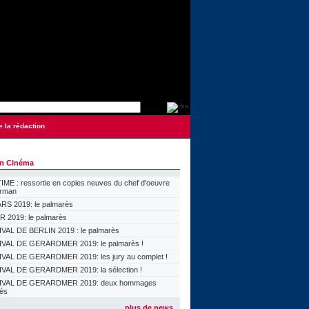
e la rédaction
on Cinéma
ME : ressortie en copies neuves du chef d'oeuvre
orman
S 2019: le palmarès
 2019: le palmarès
VAL DE BERLIN 2019 : le palmarès
VAL DE GERARDMER 2019: le palmarès !
VAL DE GERARDMER 2019: les jury au complet !
VAL DE GERARDMER 2019: la sélection !
IVAL DE GERARDMER 2019: deux hommages
lés
plus de news