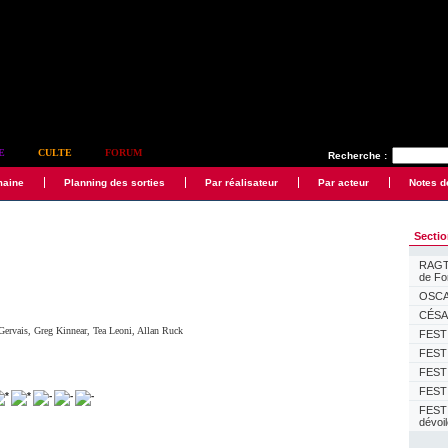
E
CULTE
FORUM
Recherche :
maine
Planning des sorties
Par réalisateur
Par acteur
Notes d
Secti
RAGTI
de F
OSCAR
CÉSAR
Gervais
,
Greg Kinnear
,
Tea Leoni
,
Allan Ruck
FESTI
FESTI
FESTI
FESTI
FEST
dévoi