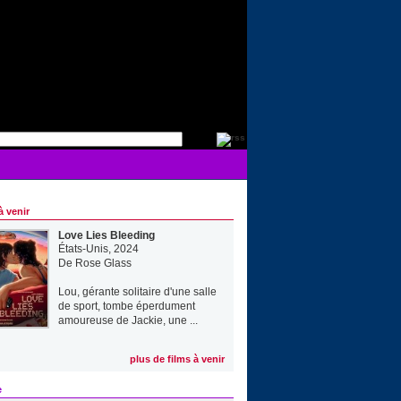
à venir
Love Lies Bleeding
États-Unis, 2024
De
Rose Glass
Lou, gérante solitaire d'une salle
de sport, tombe éperdument
amoureuse de Jackie, une ...
plus de films à venir
e