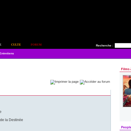
E
CULTE
FORUM
Recherche :
Entretiens
Films 
e
de la Destinée
Peopl