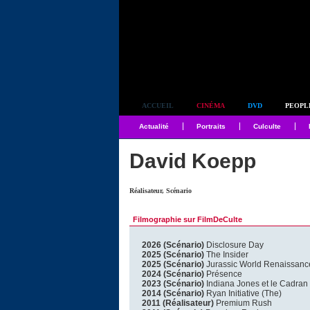
Simplement culte
ACCUEIL
CINÉMA
DVD
PEOPL
Actualité
Portraits
Culculte
David Koepp
Réalisateur, Scénario
Filmographie sur FilmDeCulte
2026 (Scénario)
Disclosure Day
2025 (Scénario)
The Insider
2025 (Scénario)
Jurassic World Renaissanc
2024 (Scénario)
Présence
2023 (Scénario)
Indiana Jones et le Cadran 
2014 (Scénario)
Ryan Initiative (The)
2011 (Réalisateur)
Premium Rush