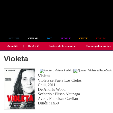
Simplement culte
ACCUEIL
CINÉMA
DVD
PEOPLE
CULTE
FORUM
Actualité
De A à Z
Sorties de la semaine
Planning des sorties
Violeta
Violeta
Violeta se Fue a Los Cielos
Chili, 2011
De
Andrés Wood
Scénario :
Eliseo Altunaga
Avec :
Francisca Gavilán
Durée : 1h50