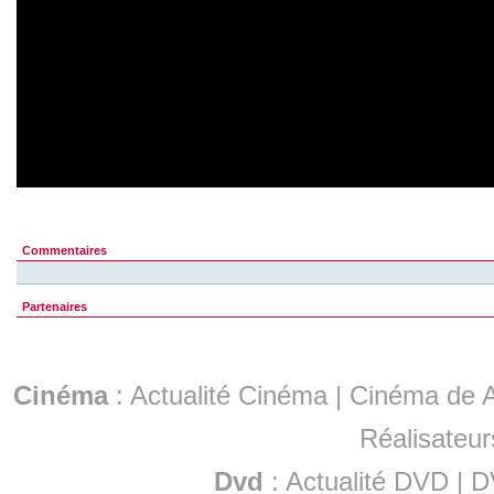
Commentaires
Partenaires
Cinéma
:
Actualité Cinéma
|
Cinéma de A
Réalisateur
Dvd
:
Actualité DVD
|
D