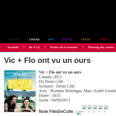
Simplement culte
ACCUEIL
CINÉMA
DVD
PEOPLE
CULTE
FORUM
Actualité
De A à Z
Sorties de la semaine
Planning des sorties
Vic + Flo ont vu un ours
Vic + Flo ont vu un ours
Canada, 2013
De
Denis Côté
Scénario :
Denis Côté
Avec :
Romane Bohringer
,
Marc-André Grond
Durée : 1h35
Sortie : 04/09/2013
Note FilmDeCulte :