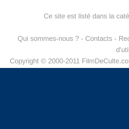
Ce site est listé dans la cat
Qui sommes-nous ?
-
Contacts
-
Re
d'ut
Copyright © 2000-2011 FilmDeCulte.c