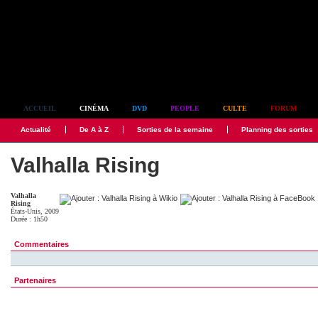
Simplement culte
ACCUEIL
CINÉMA
DVD
PEOPLE
CULTE
FORUM
Actualité
De A à Z
Sorties de la semaine
Planning des sorties
Valhalla Rising
Valhalla
Rising
États-Unis, 2009
Durée : 1h50
Commentaires
Partenaires