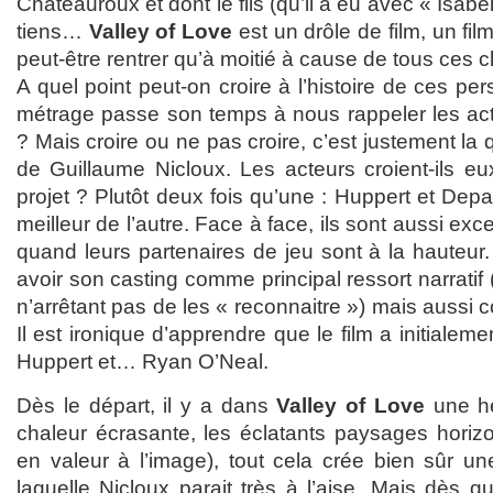
Châteauroux et dont le fils (qu’il a eu avec « Isabel
tiens…
Valley of Love
est un drôle de film, un fi
peut-être rentrer qu’à moitié à cause de tous ces cl
A quel point peut-on croire à l’histoire de ces p
métrage passe son temps à nous rappeler les acte
? Mais croire ou ne pas croire, c’est justement la
de Guillaume Nicloux. Les acteurs croient-ils 
projet ? Plutôt deux fois qu’une : Huppert et Depar
meilleur de l’autre. Face à face, ils sont aussi excel
quand leurs partenaires de jeu sont à la hauteur
avoir son casting comme principal ressort narratif
n’arrêtant pas de les « reconnaitre ») mais aussi 
Il est ironique d’apprendre que le film a initialeme
Huppert et… Ryan O’Neal.
Dès le départ, il y a dans
Valley of Love
une hé
chaleur écrasante, les éclatants paysages horizo
en valeur à l’image), tout cela crée bien sûr un
laquelle Nicloux parait très à l’aise. Mais dès qu