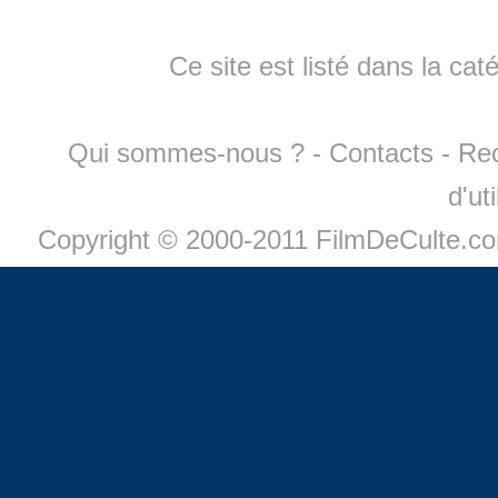
Ce site est listé dans la cat
Qui sommes-nous ?
-
Contacts
-
Re
d'ut
Copyright © 2000-2011 FilmDeCulte.c