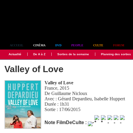
Simplement culte
ACCUEIL
CINÉMA
DVD
PEOPLE
CULTE
FORUM
Actualité
De A à Z
Sorties de la semaine
Planning des sorties
Valley of Love
Valley of Love
France, 2015
De
Guillaume Nicloux
Avec :
Gérard Depardieu
,
Isabelle Huppert
Durée : 1h31
Sortie : 17/06/2015
Note FilmDeCulte :