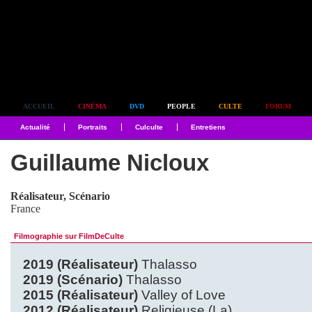
Simplement culte
ACCUEIL
CINÉMA
DVD
PEOPLE
CULTE
FORUM
Actualité
Portraits
Culculte
Entretiens
Guillaume Nicloux
Réalisateur, Scénario
France
Filmographie sur FilmDeCulte
2019 (Réalisateur)
Thalasso
2019 (Scénario)
Thalasso
2015 (Réalisateur)
Valley of Love
2012 (Réalisateur)
Religieuse (La)