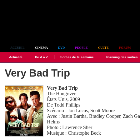
Simplement culte
ACCUEIL
CINÉMA
DVD
PEOPLE
CULTE
FORUM
Actualité
De A à Z
Sorties de la semaine
Planning des sorties
Very Bad Trip
Very Bad Trip
The Hangover
États-Unis, 2009
De
Todd Phillips
Scénario :
Jon Lucas
,
Scott Moore
Avec :
Justin Bartha
,
Bradley Cooper
,
Zach Gal
Helms
Photo :
Lawrence Sher
Musique :
Christophe Beck