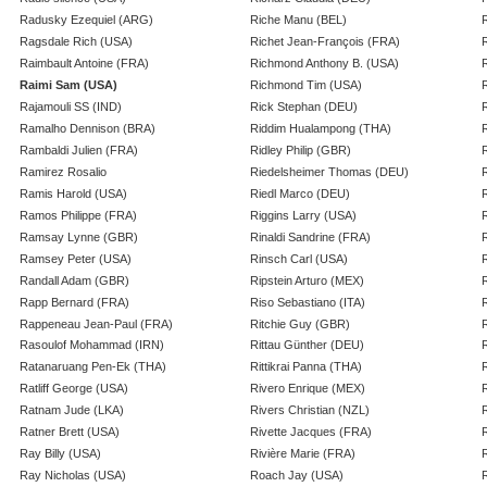
Radusky Ezequiel (ARG)
Riche Manu (BEL)
Ragsdale Rich (USA)
Richet Jean-François (FRA)
Raimbault Antoine (FRA)
Richmond Anthony B. (USA)
Raimi Sam (USA)
Richmond Tim (USA)
Rajamouli SS (IND)
Rick Stephan (DEU)
Ramalho Dennison (BRA)
Riddim Hualampong (THA)
Rambaldi Julien (FRA)
Ridley Philip (GBR)
Ramirez Rosalio
Riedelsheimer Thomas (DEU)
Ramis Harold (USA)
Riedl Marco (DEU)
Ramos Philippe (FRA)
Riggins Larry (USA)
Ramsay Lynne (GBR)
Rinaldi Sandrine (FRA)
Ramsey Peter (USA)
Rinsch Carl (USA)
Randall Adam (GBR)
Ripstein Arturo (MEX)
Rapp Bernard (FRA)
Riso Sebastiano (ITA)
Rappeneau Jean-Paul (FRA)
Ritchie Guy (GBR)
R
Rasoulof Mohammad (IRN)
Rittau Günther (DEU)
R
Ratanaruang Pen-Ek (THA)
Rittikrai Panna (THA)
R
Ratliff George (USA)
Rivero Enrique (MEX)
Ratnam Jude (LKA)
Rivers Christian (NZL)
Ratner Brett (USA)
Rivette Jacques (FRA)
Ray Billy (USA)
Rivière Marie (FRA)
Ray Nicholas (USA)
Roach Jay (USA)