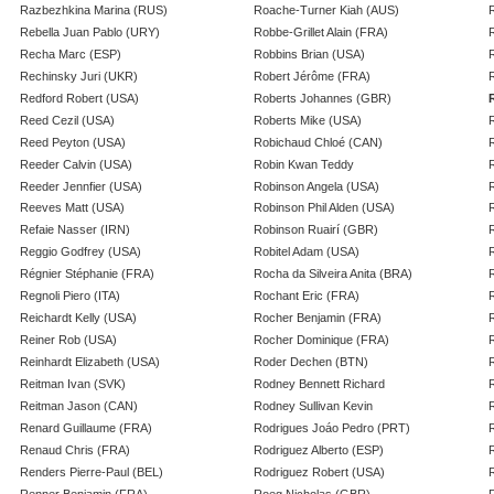
Razbezhkina Marina (RUS)
Roache-Turner Kiah (AUS)
R
Rebella Juan Pablo (URY)
Robbe-Grillet Alain (FRA)
Recha Marc (ESP)
Robbins Brian (USA)
Rechinsky Juri (UKR)
Robert Jérôme (FRA)
Redford Robert (USA)
Roberts Johannes (GBR)
Reed Cezil (USA)
Roberts Mike (USA)
Reed Peyton (USA)
Robichaud Chloé (CAN)
Reeder Calvin (USA)
Robin Kwan Teddy
Reeder Jennfier (USA)
Robinson Angela (USA)
Reeves Matt (USA)
Robinson Phil Alden (USA)
Refaie Nasser (IRN)
Robinson Ruairí (GBR)
Reggio Godfrey (USA)
Robitel Adam (USA)
Régnier Stéphanie (FRA)
Rocha da Silveira Anita (BRA)
Regnoli Piero (ITA)
Rochant Eric (FRA)
Reichardt Kelly (USA)
Rocher Benjamin (FRA)
Reiner Rob (USA)
Rocher Dominique (FRA)
Reinhardt Elizabeth (USA)
Roder Dechen (BTN)
Reitman Ivan (SVK)
Rodney Bennett Richard
Reitman Jason (CAN)
Rodney Sullivan Kevin
Renard Guillaume (FRA)
Rodrigues Joáo Pedro (PRT)
Renaud Chris (FRA)
Rodriguez Alberto (ESP)
Renders Pierre-Paul (BEL)
Rodriguez Robert (USA)
Renner Benjamin (FRA)
Roeg Nicholas (GBR)