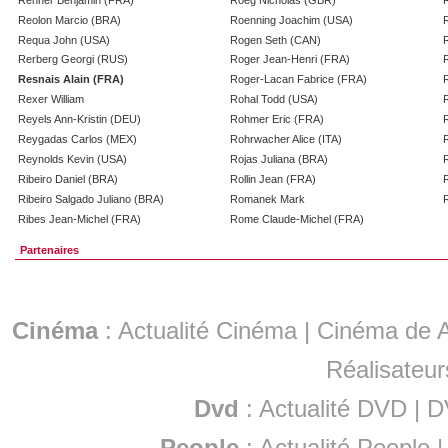
Reolon Marcio (BRA)
Roenning Joachim (USA)
Requa John (USA)
Rogen Seth (CAN)
Rerberg Georgi (RUS)
Roger Jean-Henri (FRA)
Resnais Alain (FRA)
Roger-Lacan Fabrice (FRA)
Rexer William
Rohal Todd (USA)
Reyels Ann-Kristin (DEU)
Rohmer Eric (FRA)
Reygadas Carlos (MEX)
Rohrwacher Alice (ITA)
Reynolds Kevin (USA)
Rojas Juliana (BRA)
Ribeiro Daniel (BRA)
Rollin Jean (FRA)
Ribeiro Salgado Juliano (BRA)
Romanek Mark
Ribes Jean-Michel (FRA)
Rome Claude-Michel (FRA)
Partenaires
Cinéma
:
Actualité Cinéma
|
Cinéma de A
Réalisateur
Dvd
:
Actualité DVD
|
D
People
:
Actualité People