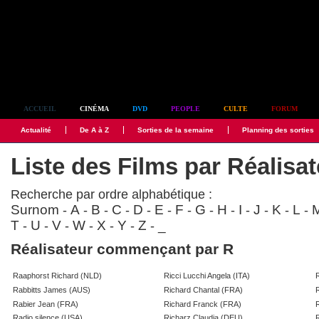
Simplement culte
ACCUEIL
CINÉMA
DVD
PEOPLE
CULTE
FORUM
Actualité
De A à Z
Sorties de la semaine
Planning des sorties
Liste des Films par Réalisa
Recherche par ordre alphabétique :
Surnom
A
B
C
D
E
F
G
H
I
J
K
L
-
-
-
-
-
-
-
-
-
-
-
-
-
T
U
V
W
X
Y
Z
_
-
-
-
-
-
-
-
Réalisateur commençant par R
Raaphorst Richard (NLD)
Ricci Lucchi Angela (ITA)
Rabbitts James (AUS)
Richard Chantal (FRA)
Rabier Jean (FRA)
Richard Franck (FRA)
Radio silence (USA)
Richarz Claudia (DEU)