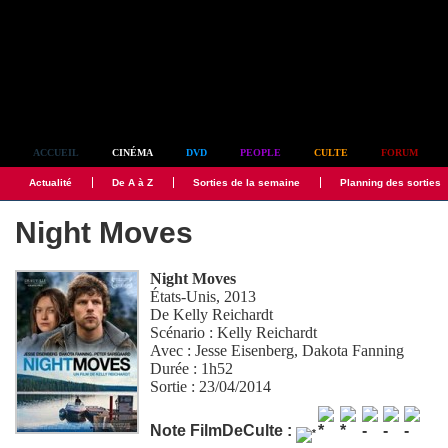
Simplement culte
ACCUEIL
CINÉMA
DVD
PEOPLE
CULTE
FORUM
Actualité
De A à Z
Sorties de la semaine
Planning des sorties
Night Moves
Night Moves
États-Unis, 2013
De
Kelly Reichardt
Scénario :
Kelly Reichardt
Avec :
Jesse Eisenberg
,
Dakota Fanning
Durée : 1h52
Sortie : 23/04/2014
Note FilmDeCulte :