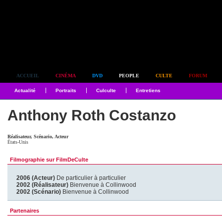
Simplement culte
ACCUEIL
CINÉMA
DVD
PEOPLE
CULTE
FORUM
Actualité
Portraits
Culculte
Entretiens
Anthony Roth Costanzo
Réalisateur, Scénario, Acteur
États-Unis
Filmographie sur FilmDeCulte
2006 (Acteur)
De particulier à particulier
2002 (Réalisateur)
Bienvenue à Collinwood
2002 (Scénario)
Bienvenue à Collinwood
Partenaires