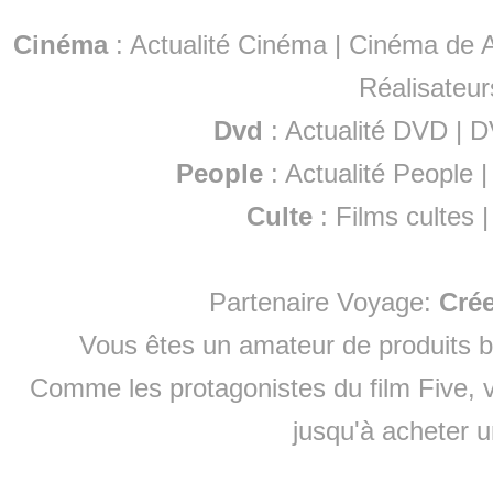
Cinéma
:
Actualité Cinéma
|
Cinéma de A
Réalisateur
Dvd
:
Actualité DVD
|
D
People
:
Actualité People
Culte
:
Films cultes
Partenaire Voyage:
Cré
Vous êtes un amateur de produits
b
Comme les protagonistes du film Five, v
jusqu'à
acheter 